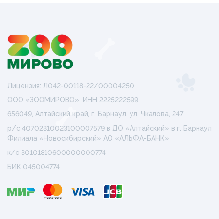
Лицензия: Л042-00118-22/00004250
ООО «ЗООМИРОВО», ИНН 2225222599
656049, Алтайский край, г. Барнаул, ул. Чкалова, 247
р/с 40702810023100007579 в ДО «Алтайский» в г. Барнаул
Филиала «Новосибирский» АО «АЛЬФА-БАНК»
к/с 30101810600000000774
БИК 045004774