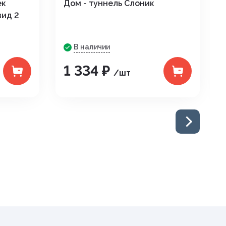
ек
Дом - туннель Слоник
ид 2
В наличии
1 334 ₽
/шт