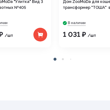
oМoDa "Улитка" Вид 3
Дом ZooМoDa для кош
вотных №405
трансформер "ТОША" в
ичии
В наличии
 ₽
1 031 ₽
/шт
/шт