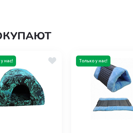
дения
ОКУПАЮТ
у нас!
Только у нас!