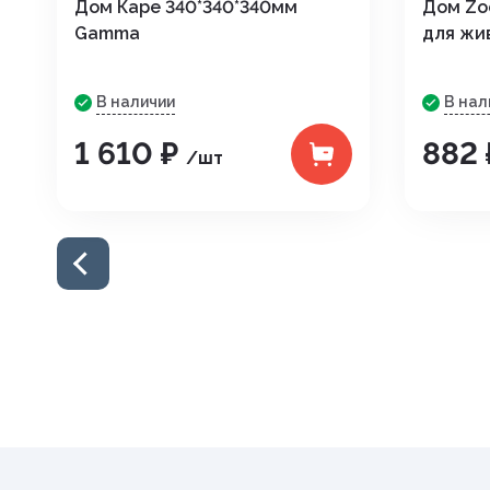
Дом Каре 340*340*340мм
Дом Zo
Gamma
для жи
В наличии
В нал
1 610 ₽
882
/шт