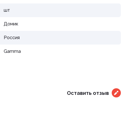
дистой
шт
Домик
Россия
Gamma
араты
рупп
Оставить отзыв
тью и