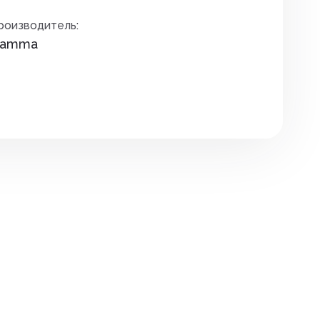
Премиксы. соль
дителей
роизводитель:
Сидушки туристические
Птица
amma
зунов
Спальные мешки
Уход за копытами
екомых
Средства для розжига
Уход за молодняком
няков
Термоса и термокружки
Уход за с/х животными
та растений
Термосумки
Экспресс тесты
Фонари
Шнуры, тросы
ов