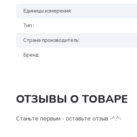
Препараты для лечения
заболеваний сердечно-сосу
Единицы измерения:
системы
Тип :
Пробиотики. пребиотики
Страна производитель:
Противовоспалительные
препараты
Бренд:
Противопаразитарные преп
Разных фармакологических г
Растворы и электролиты
ОТЗЫВЫ О ТОВАРЕ
Средства для наркоза,
транквилизаторы
Станьте первым - оставьте отзыв -^.^-
Средства для ухода за шерс
кожей