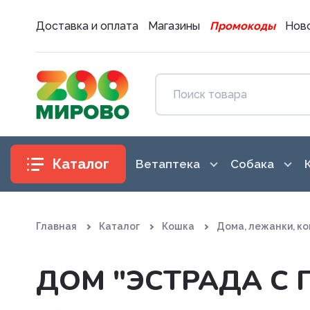
Доставка и оплата
Магазины
Промокоды
Ново
Каталог
Ветаптека
Собака
Антибиотики
Аксессуары
Главная
Каталог
Кошка
Дома, лежанки, ко
Антигистаминные препараты
Амуниция
Вакцины. Сыворотки
Воспитание
ДОМ "ЭСТРАДА С 
Витаминные, минеральные и
Гигиена и 
железосодержащие препар