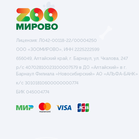
Лицензия: Л042-00118-22/00004250
ООО «ЗООМИРОВО», ИНН 2225222599
656049, Алтайский край, г. Барнаул, ул. Чкалова, 247
р/с 40702810023100007579 в ДО «Алтайский» в г.
Барнаул Филиала «Новосибирский» АО «АЛЬФА-БАНК»
к/с 30101810600000000774
БИК 045004774