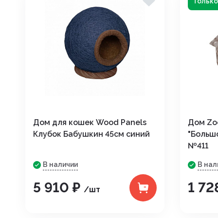
Только 
Дом для кошек Wood Panels
Дом Zo
Клубок Бабушкин 45см синий
"Больш
№411
В наличии
В нал
5 910 ₽
1 72
/шт