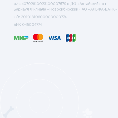
р/с 40702810023100007579 в ДО «Алтайский» в г.
Барнаул Филиала «Новосибирский» АО «АЛЬФА-БАНК»
к/с 30101810600000000774
БИК 045004774