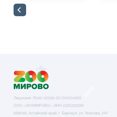
Лицензия: Л042-00118-22/00004250
ООО «ЗООМИРОВО», ИНН 2225222599
656049, Алтайский край, г. Барнаул, ул. Чкалова, 247