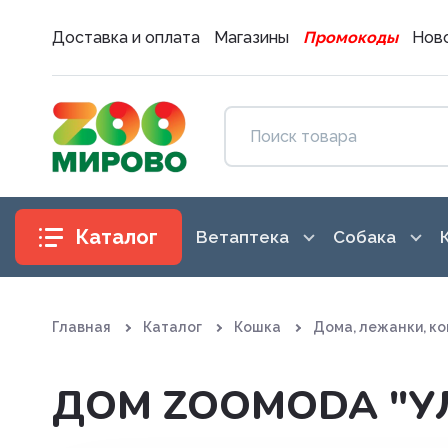
Доставка и оплата
Магазины
Промокоды
Ново
Каталог
Ветаптека
Собака
Антибиотики
Аксессуары
Главная
Каталог
Кошка
Дома, лежанки, ко
Антигистаминные препараты
Амуниция
Вакцины. Сыворотки
Воспитание
ДОМ ZOOМODA "У
Витаминные, минеральные и
Гигиена и 
железосодержащие препар