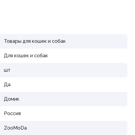
дистой
Товары для кошек и собак
Для кошек и собак
араты
шт
рупп
Да
Домик
Россия
тью и
ZooMoDa