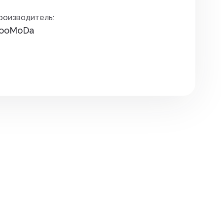
Премиксы. соль
дителей
роизводитель:
Сидушки туристические
Птица
ooMoDa
зунов
Спальные мешки
Уход за копытами
екомых
Средства для розжига
Уход за молодняком
няков
Термоса и термокружки
Уход за с/х животными
та растений
Термосумки
Экспресс тесты
Фонари
Шнуры, тросы
ов