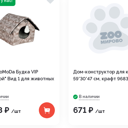
у нас!
oMoDa Будка VIP
Дом-конструктор для 
ой" Вид 1 для животных
59*30*47 см, крафт 968
ичии
В наличии
8 ₽
671 ₽
/шт
/шт