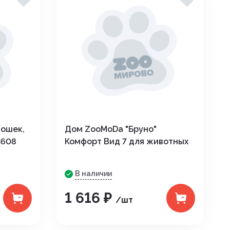
кошек,
Дом ZooMoDa "Бруно"
3608
Комфорт Вид 7 для животных
В наличии
1 616 ₽
/шт