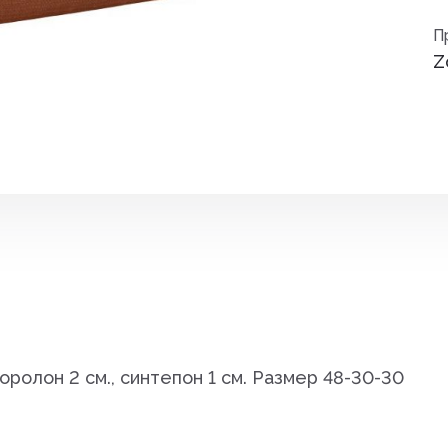
Средства от вре
П
ные
Z
Средства от гры
Средства от нас
Средства от сор
Стимуляторы рос
итов,
Удобрения
Фигуры садовые
кции
Фонари
поролон 2 см., синтепон 1 см. Размер 48-30-30
Чистка дымоход