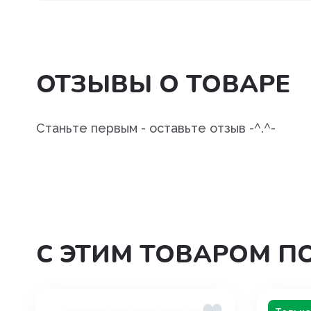
Угнетения полового возбуж
Успокоительные
ОТЗЫВЫ О ТОВАРЕ
Уход за полостью рта
Хондропротекторы
Станьте первым - оставьте отзыв -^.^-
С ЭТИМ ТОВАРОМ П