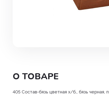
Инструменты. хирургия
Капли глазные, интраназаль
Капли ушные
Кокцидиостатики
Лечение и профилактика
заболеваний ЖКТ
Лечение маститов,эндометр
вагинитов
О ТОВАРЕ
Препараты влияющие на фун
почек, для лечения болезней
мочеполовой системы
405 Состав-бязь цветная х/б., бязь черная, 
Паспорт ветеринарный