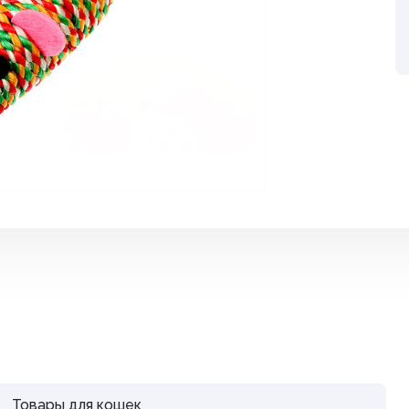
Средства от вре
ные
Средства от гры
Средства от нас
Средства от сор
Стимуляторы рос
итов,
Удобрения
Фигуры садовые
кции
Фонари
Чистка дымоход
Товары для кошек