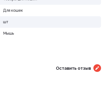
дистой
Для кошек
шт
Мышь
араты
рупп
Оставить отзыв
тью и