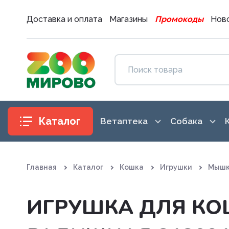
Доставка и оплата
Магазины
Промокоды
Ново
Каталог
Ветаптека
Собака
Антибиотики
Аксессуары
Главная
Каталог
Кошка
Игрушки
Мышк
Антигистаминные препараты
Амуниция
Вакцины. Сыворотки
Воспитание
ИГРУШКА ДЛЯ КО
Витаминные, минеральные и
Гигиена и 
железосодержащие препар