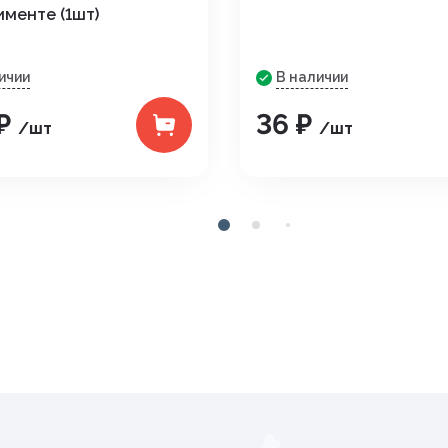
именте (1шт)
ичии
В наличии
 ₽
36 ₽
/шт
/шт