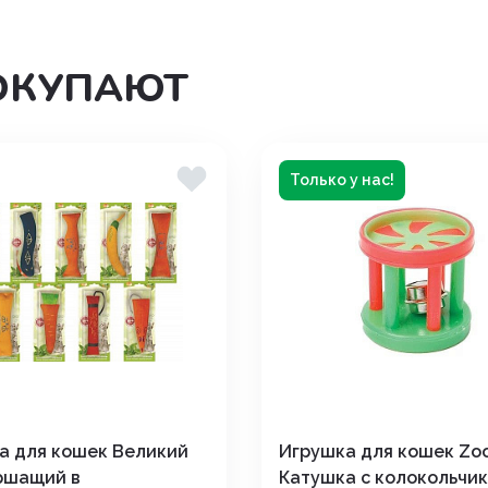
дения
ОКУПАЮТ
Только у нас!
а для кошек Великий
Игрушка для кошек Zo
ршащий в
Катушка с колокольчи