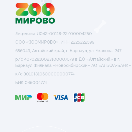
Лицензия: Л042-00118-22/00004250
ООО «ЗООМИРОВО», ИНН 2225222599
656049, Алтайский край, г. Барнаул, ул. Чкалова, 247
р/с 40702810023100007579 в ДО «Алтайский» в г.
Барнаул Филиала «Новосибирский» АО «АЛЬФА-БАНК»
к/с 30101810600000000774
БИК 045004774