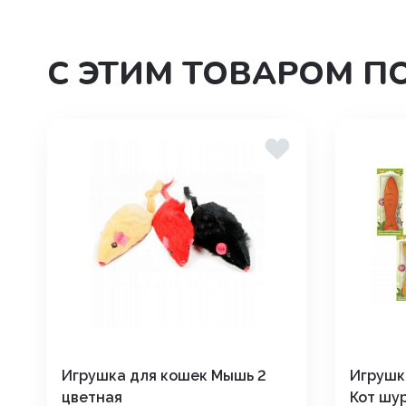
Угнетения полового возбуж
С ЭТИМ ТОВАРОМ П
Успокоительные
Уход за полостью рта
Хондропротекторы
Игрушка для кошек Мышь 2
Игрушк
цветная
Кот шу