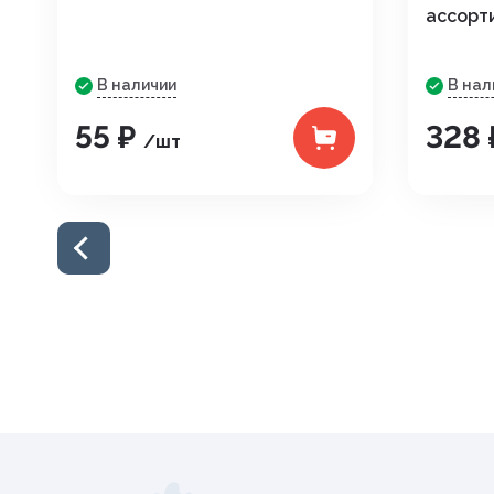
ассорт
В наличии
В нал
55 ₽
328
/шт