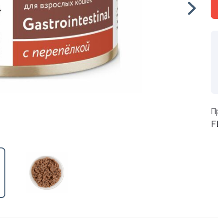
Средства от вре
ные
Средства от гры
Средства от нас
Средства от сор
Стимуляторы рос
П
итов,
Удобрения
F
Фигуры садовые
кции
Фонари
Чистка дымоход