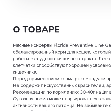
Препараты для лечения
заболеваний сердечно-сосу
системы
Пробиотики. пребиотики
О ТОВАРЕ
Противовоспалительные
препараты
Мясные консервы Florida Preventive Line Ga
сбалансированный корм для кошек, которы
Противопаразитарные преп
работы желудочно-кишечного тракта. Легк
Разных фармакологических г
клетчатки способствуют хорошей усвояемо
кишечника.
Растворы и электролиты
Перед применением корма рекомендуем про
Средства для наркоза,
Не содержит искусственных красителей, ар
транквилизаторы
Рекомендации по кормлению: 30-40г на 1кг 
Суточная норма может варьироваться в зави
Средства для ухода за шерс
активности вашего питомца. Не забывайте
кожей