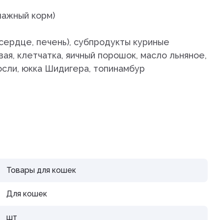
дения
лажный корм)
сердце, печень), субпродукты куриные
вая, клетчатка, яичный порошок, масло льняное,
осли, юкка Шидигера, топинамбур
Товары для кошек
Для кошек
шт