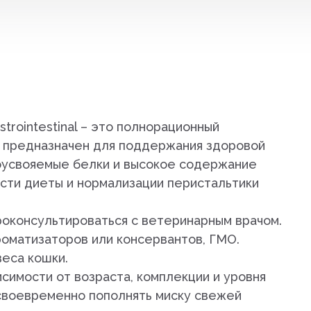
дистой
strointestinal – это полнорационный
й предназначен для поддержания здоровой
араты
оусвояемые белки и высокое содержание
рупп
сти диеты и нормализации перистальтики
консультироваться с ветеринарным врачом.
оматизаторов или консервантов, ГМО.
веса кошки.
симости от возраста, комплекции и уровня
тью и
 своевременно пополнять миску свежей