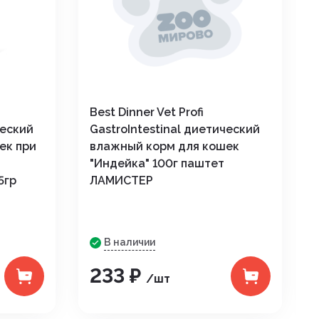
Best Dinner Vet Profi
ческий
GastroIntestinal диетический
ек при
влажный корм для кошек
"Индейка" 100г паштет
5гр
ЛАМИСТЕР
В наличии
233 ₽
/шт