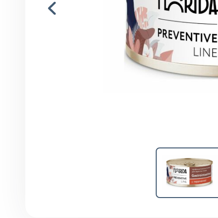
Инструменты. хирургия
Капли глазные, интраназаль
Капли ушные
Кокцидиостатики
Лечение и профилактика
заболеваний ЖКТ
Лечение маститов,эндометр
вагинитов
Препараты влияющие на фун
почек, для лечения болезней
мочеполовой системы
Паспорт ветеринарный