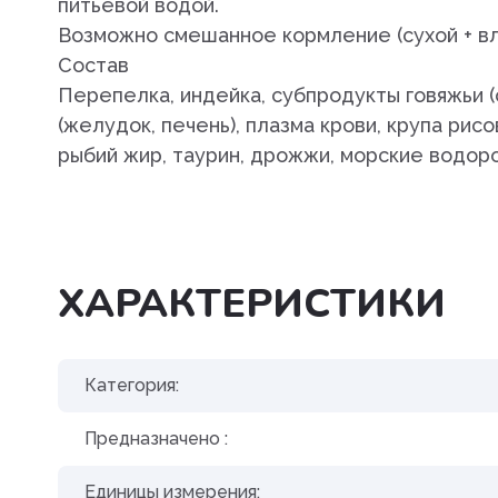
питьевой водой.
Угнетения полового возбуж
Возможно смешанное кормление (сухой + в
Состав
Успокоительные
Перепелка, индейка, субпродукты говяжьи (
(желудок, печень), плазма крови, крупа рисо
Уход за полостью рта
рыбий жир, таурин, дрожжи, морские водор
Хондропротекторы
ХАРАКТЕРИСТИКИ
Категория:
Предназначено :
Единицы измерения: