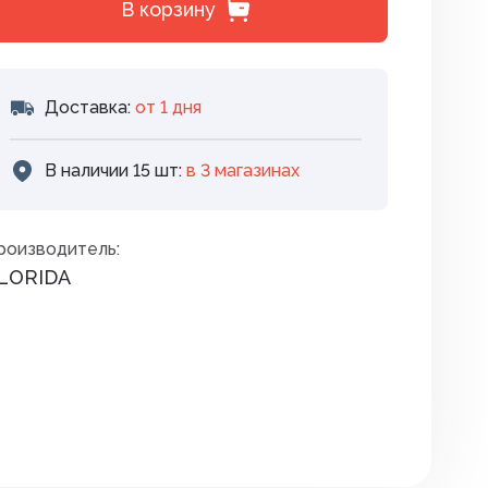
Премиксы. соль
В корзину
дителей
Сидушки туристические
Птица
зунов
Спальные мешки
Уход за копытами
Доставка:
от 1 дня
екомых
Средства для розжига
Уход за молодняком
В наличии 15 шт:
в 3 магазинах
няков
Термоса и термокружки
Уход за с/х животными
та растений
Термосумки
Экспресс тесты
роизводитель:
LORIDA
Фонари
Шнуры, тросы
ов