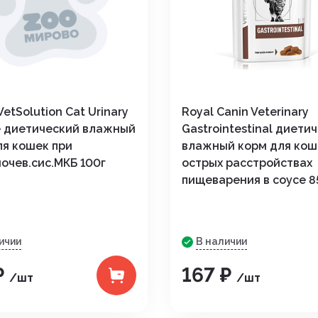
etSolution Cat Urinary
Royal Canin Veterinary
te диетический влажный
Gastrointestinal диети
ля кошек при
влажный корм для кош
очев.сис.МКБ 100г
острых расстройствах
пищеварения в соусе 8
ичии
В наличии
₽
167 ₽
/шт
/шт