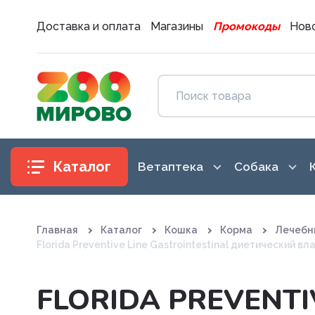
Доставка и оплата
Магазины
Промокоды
Ново
Каталог
Ветаптека
Собака
Антибиотики
Аксессуары
Главная
Каталог
Кошка
Корма
Лечебн
Антигистаминные препараты
Амуниция
Florida Preventive Line Gastrointestinal диетический
Вакцины. Сыворотки
Воспитание
FLORIDA PREVENTI
Витаминные, минеральные и
Гигиена и 
железосодержащие препар