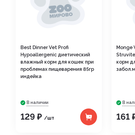
Best Dinner Vet Profi
Monge V
Hypoallergenic диетический
Struvi
влажный корм для кошек при
корм д
проблемах пищеварения 85гр
забол.м
индейка
В наличии
В нал
129 ₽
161 
/шт