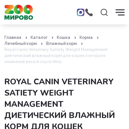
Главная
Каталог
Кошка
Корма
Лечебный корм
Влажный корм
Royal Canin Veterinary Satiety Weight Management
диетический влажный корм для кошек контроля
снижение веса в соусе 85гр
ROYAL CANIN VETERINARY
SATIETY WEIGHT
MANAGEMENT
ДИЕТИЧЕСКИЙ ВЛАЖНЫЙ
КОРМ ДЛЯ КОШЕК