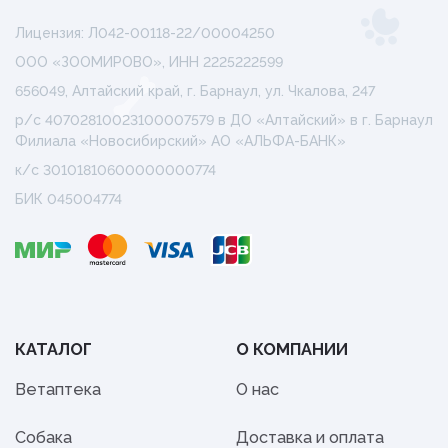
Лицензия: Л042-00118-22/00004250
ООО «ЗООМИРОВО», ИНН 2225222599
656049, Алтайский край, г. Барнаул, ул. Чкалова, 247
р/с 40702810023100007579 в ДО «Алтайский» в г. Барнаул
Филиала «Новосибирский» АО «АЛЬФА-БАНК»
к/с 30101810600000000774
БИК 045004774
КАТАЛОГ
О КОМПАНИИ
Ветаптека
О нас
Собака
Доставка и оплата