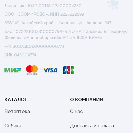
Лицензия: Л042-00118-22/00004250
ООО «ЗООМИРОВО», ИНН 2225222599
656049, Алтайский край, г. Барнаул, ул. Чкалова, 247
р/с 40702810023100007579 в ДО «Алтайский» в г. Барнаул
Филиала «Новосибирский» АО «АЛЬФА-БАНК»
к/с 30101810600000000774
БИК 045004774
КАТАЛОГ
О КОМПАНИИ
Ветаптека
О нас
Собака
Доставка и оплата