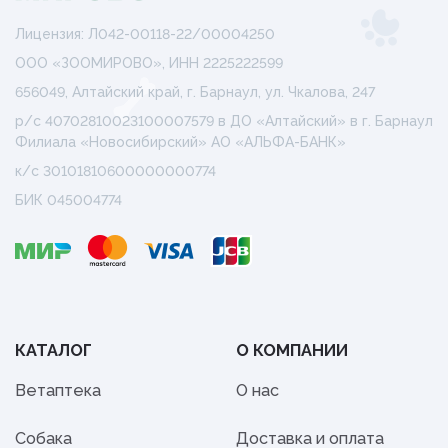
Лицензия: Л042-00118-22/00004250
ООО «ЗООМИРОВО», ИНН 2225222599
656049, Алтайский край, г. Барнаул, ул. Чкалова, 247
р/с 40702810023100007579 в ДО «Алтайский» в г. Барнаул
Филиала «Новосибирский» АО «АЛЬФА-БАНК»
к/с 30101810600000000774
БИК 045004774
КАТАЛОГ
О КОМПАНИИ
Ветаптека
О нас
Собака
Доставка и оплата