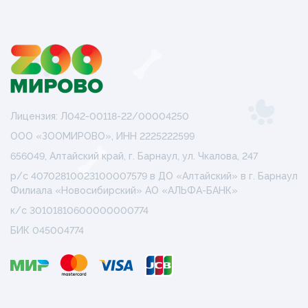
Лицензия: Л042-00118-22/00004250
ООО «ЗООМИРОВО», ИНН 2225222599
656049, Алтайский край, г. Барнаул, ул. Чкалова, 247
р/с 40702810023100007579 в ДО «Алтайский» в г. Барнаул
Филиала «Новосибирский» АО «АЛЬФА-БАНК»
к/с 30101810600000000774
БИК 045004774