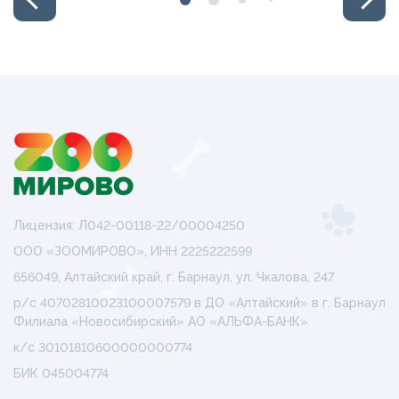
Лицензия: Л042-00118-22/00004250
ООО «ЗООМИРОВО», ИНН 2225222599
656049, Алтайский край, г. Барнаул, ул. Чкалова, 247
р/с 40702810023100007579 в ДО «Алтайский» в г. Барнаул
Филиала «Новосибирский» АО «АЛЬФА-БАНК»
к/с 30101810600000000774
БИК 045004774