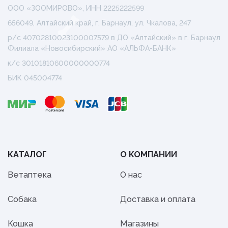
ООО «ЗООМИРОВО», ИНН 2225222599
656049, Алтайский край, г. Барнаул, ул. Чкалова, 247
р/с 40702810023100007579 в ДО «Алтайский» в г. Барнаул
Филиала «Новосибирский» АО «АЛЬФА-БАНК»
к/с 30101810600000000774
БИК 045004774
КАТАЛОГ
О КОМПАНИИ
Ветаптека
О нас
Собака
Доставка и оплата
Кошка
Магазины