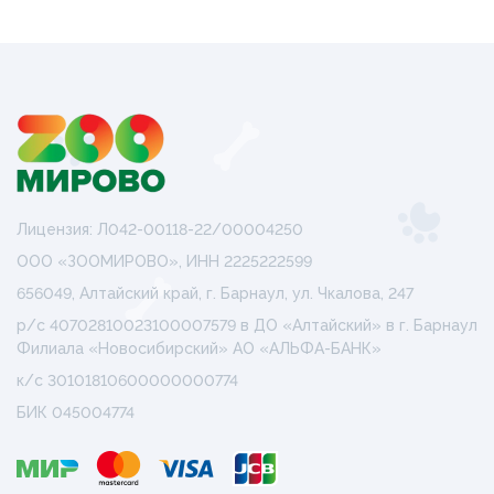
Лицензия: Л042-00118-22/00004250
ООО «ЗООМИРОВО», ИНН 2225222599
656049, Алтайский край, г. Барнаул, ул. Чкалова, 247
р/с 40702810023100007579 в ДО «Алтайский» в г. Барнаул
Филиала «Новосибирский» АО «АЛЬФА-БАНК»
к/с 30101810600000000774
БИК 045004774