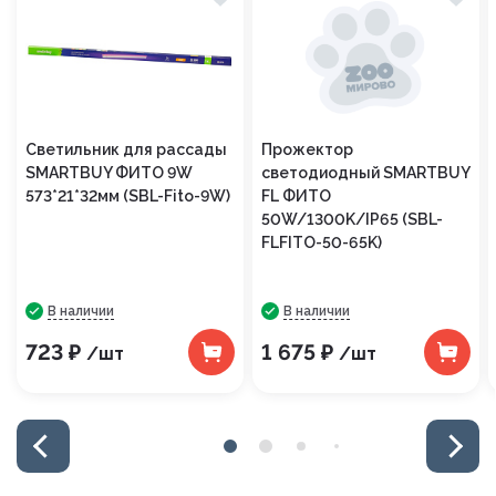
Светильник для рассады
Прожектор
SMARTBUY ФИТО 9W
светодиодный SMARTBUY
573*21*32мм (SBL-Fito-9W)
FL ФИТО
50W/1300K/IP65 (SBL-
FLFITO-50-65K)
В наличии
В наличии
723 ₽
1 675 ₽
/шт
/шт