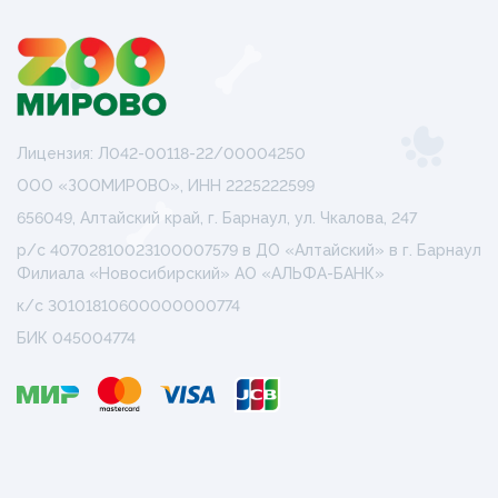
Лицензия: Л042-00118-22/00004250
ООО «ЗООМИРОВО», ИНН 2225222599
656049, Алтайский край, г. Барнаул, ул. Чкалова, 247
р/с 40702810023100007579 в ДО «Алтайский» в г. Барнаул
Филиала «Новосибирский» АО «АЛЬФА-БАНК»
к/с 30101810600000000774
БИК 045004774