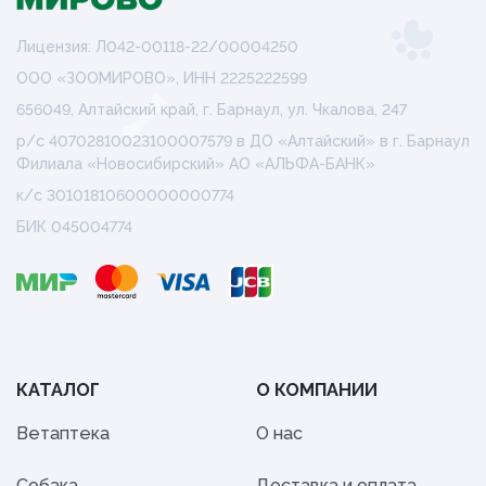
Лицензия: Л042-00118-22/00004250
ООО «ЗООМИРОВО», ИНН 2225222599
656049, Алтайский край, г. Барнаул, ул. Чкалова, 247
р/с 40702810023100007579 в ДО «Алтайский» в г. Барнаул
Филиала «Новосибирский» АО «АЛЬФА-БАНК»
к/с 30101810600000000774
БИК 045004774
КАТАЛОГ
О КОМПАНИИ
Ветаптека
О нас
Собака
Доставка и оплата