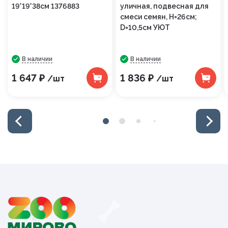
19*19*38см 1376883
уличная, подвесная для
смеси семян, H=26см;
D=10,5см УЮТ
В наличии
В наличии
1 647 ₽
1 836 ₽
/шт
/шт