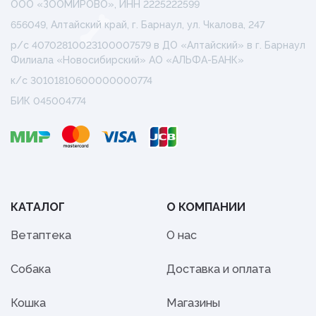
ООО «ЗООМИРОВО», ИНН 2225222599
656049, Алтайский край, г. Барнаул, ул. Чкалова, 247
р/с 40702810023100007579 в ДО «Алтайский» в г. Барнаул
Филиала «Новосибирский» АО «АЛЬФА-БАНК»
к/с 30101810600000000774
БИК 045004774
КАТАЛОГ
О КОМПАНИИ
Ветаптека
О нас
Собака
Доставка и оплата
Кошка
Магазины