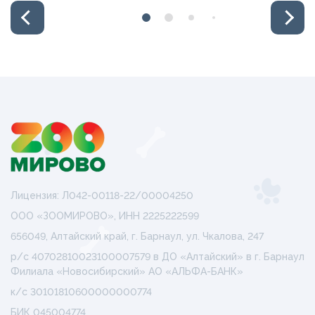
Лицензия: Л042-00118-22/00004250
ООО «ЗООМИРОВО», ИНН 2225222599
656049, Алтайский край, г. Барнаул, ул. Чкалова, 247
р/с 40702810023100007579 в ДО «Алтайский» в г. Барнаул
Филиала «Новосибирский» АО «АЛЬФА-БАНК»
к/с 30101810600000000774
БИК 045004774