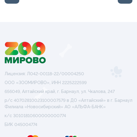
Лицензия: Л042-00118-22/00004250
ООО «ЗООМИРОВО», ИНН 2225222599
656049, Алтайский край, г. Барнаул, ул. Чкалова, 247
р/с 40702810023100007579 в ДО «Алтайский» в г. Барнаул
Филиала «Новосибирский» АО «АЛЬФА-БАНК»
к/с 30101810600000000774
БИК 045004774