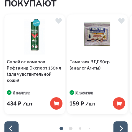
ПОКУПАЮТ
Спрей от комаров
Тамагавк ВДГ 50гр
Рефтамид Эксперт 150мл
(аналог Агиты)
(для чувствительной
кожи)
В наличии
В наличии
434 ₽
159 ₽
/шт
/шт