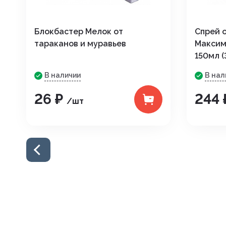
Блокбастер Мелок от
Спрей 
тараканов и муравьев
Максим
150мл (
В наличии
В нал
26 ₽
244
/шт