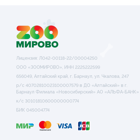
Лицензия: Л042-00118-22/00004250
ООО «ЗООМИРОВО», ИНН 2225222599
656049, Алтайский край, г. Барнаул, ул. Чкалова, 247
р/с 40702810023100007579 в ДО «Алтайский» в г.
Барнаул Филиала «Новосибирский» АО «АЛЬФА-БАНК»
к/с 30101810600000000774
БИК 045004774