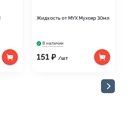
Ы
Жидкость от МУХ Мухояр 30мл
В наличии
151 ₽
/шт