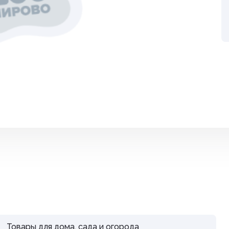
Средства от вре
ные
Средства от гры
Средства от нас
Средства от сор
Стимуляторы рос
итов,
Удобрения
Фигуры садовые
кции
Фонари
Чистка дымоход
Товары для дома, сада и огорода