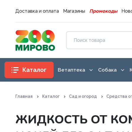
Доставка и оплата
Магазины
Промокоды
Ново
Каталог
Ветаптека
Собака
Антибиотики
Аксессуары
Главная
Каталог
Сад и огород
Средства о
Антигистаминные препараты
Амуниция
Вакцины. Сыворотки
Воспитание
ЖИДКОСТЬ ОТ КО
Витаминные, минеральные и
Гигиена и 
железосодержащие препар