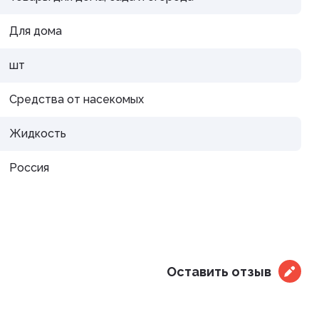
дистой
Для дома
шт
Средства от насекомых
Жидкость
араты
Россия
рупп
Оставить отзыв
тью и