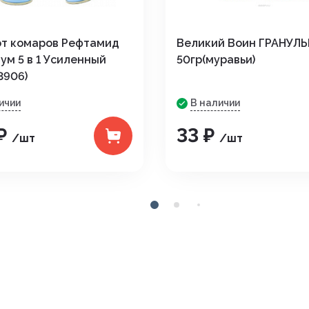
от комаров Рефтамид
Великий Воин ГРАНУЛ
ум 5 в 1 Усиленный
50гр(муравьи)
3906)
ичии
В наличии
 ₽
33 ₽
/шт
/шт