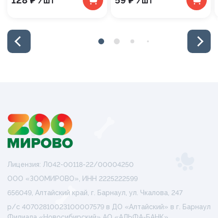
128 ₽
59 ₽
/шт
/шт
Лицензия: Л042-00118-22/00004250
ООО «ЗООМИРОВО», ИНН 2225222599
656049, Алтайский край, г. Барнаул, ул. Чкалова, 247
р/с 40702810023100007579 в ДО «Алтайский» в г. Барнаул
Филиала «Новосибирский» АО «АЛЬФА-БАНК»