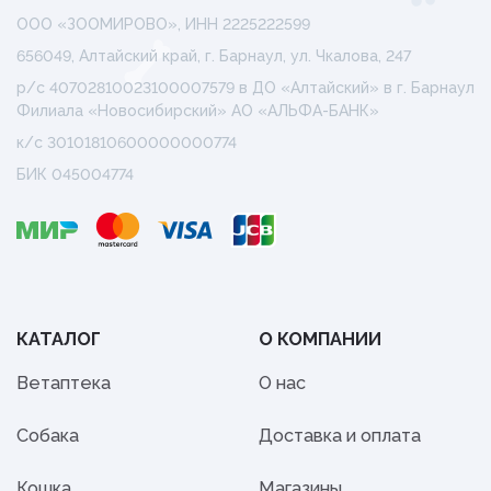
ООО «ЗООМИРОВО», ИНН 2225222599
656049, Алтайский край, г. Барнаул, ул. Чкалова, 247
р/с 40702810023100007579 в ДО «Алтайский» в г. Барнаул
Филиала «Новосибирский» АО «АЛЬФА-БАНК»
к/с 30101810600000000774
БИК 045004774
КАТАЛОГ
О КОМПАНИИ
Ветаптека
О нас
Собака
Доставка и оплата
Кошка
Магазины