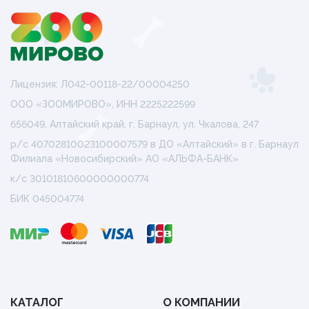
Лицензия: Л042-00118-22/00004250
ООО «ЗООМИРОВО», ИНН 2225222599
656049, Алтайский край, г. Барнаул, ул. Чкалова, 247
р/с 40702810023100007579 в ДО «Алтайский» в г. Барнаул
Филиала «Новосибирский» АО «АЛЬФА-БАНК»
к/с 30101810600000000774
БИК 045004774
КАТАЛОГ
О КОМПАНИИ