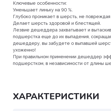
Препараты для лечения
Ключевые особенности:
заболеваний сердечно-сосу
Уменьшает линьку на 90 %.
системы
Глубоко проникает в шерсть, не повреждая 
Делает шерсть здоровой и блестящей.
Пробиотики. пребиотики
Лезвие дешеддера захватывает и вытаскив
Противовоспалительные
подшерстка еще до их выпадения, сокращая
препараты
дешеддеру, вы забудете о выпавшей шерст
ухоженно!
Противопаразитарные преп
При правильном применении дешеддер эфф
Разных фармакологических г
подшерстком, в независимости от длины ше
Растворы и электролиты
Средства для наркоза,
транквилизаторы
ХАРАКТЕРИСТИКИ
Средства для ухода за шерс
кожей