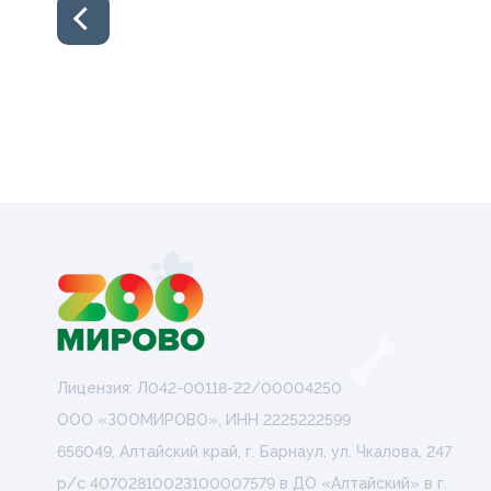
Лицензия: Л042-00118-22/00004250
ООО «ЗООМИРОВО», ИНН 2225222599
656049, Алтайский край, г. Барнаул, ул. Чкалова, 247
р/с 40702810023100007579 в ДО «Алтайский» в г.