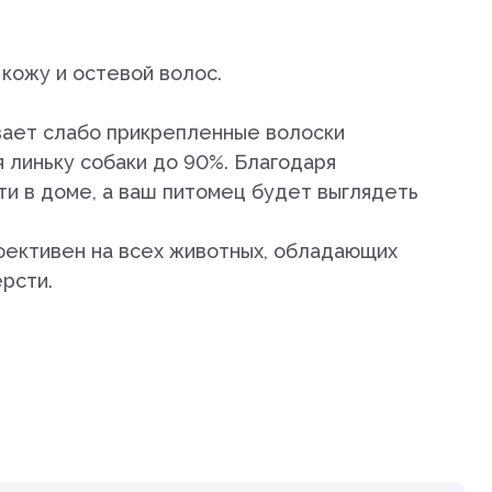
дистой
кожу и остевой волос.
ает слабо прикрепленные волоски
 линьку собаки до 90%. Благодаря
и в доме, а ваш питомец будет выглядеть
араты
ективен на всех животных, обладающих
рупп
рсти.
тью и