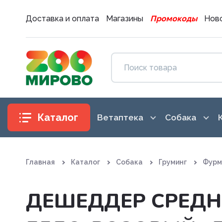
Доставка и оплата
Магазины
Промокоды
Ново
Каталог
Ветаптека
Собака
Антибиотики
Аксессуары
Главная
Каталог
Собака
Груминг
Фурм
Антигистаминные препараты
Амуниция
Вакцины. Сыворотки
Воспитание
ДЕШЕДДЕР СРЕДНИ
Витаминные, минеральные и
Гигиена и 
железосодержащие препар