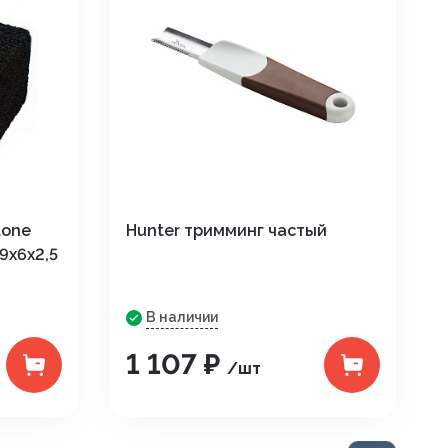
tone
Hunter тримминг частый
9x6x2,5
В наличии
1 107 ₽
/шт