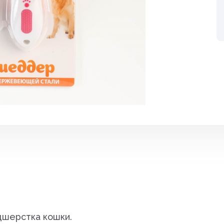
Средства от вре
ные
Средства от гры
Средства от нас
Средства от сор
Стимуляторы рос
итов,
Удобрения
Фигуры садовые
кции
Фонари
Чистка дымоход
шерстка кошки.