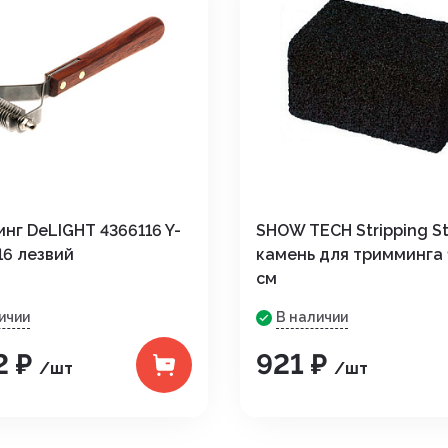
нг DeLIGHT 4366116 Y-
SHOW TECH Stripping S
16 лезвий
камень для тримминга 
см
ичии
В наличии
2 ₽
921 ₽
/шт
/шт