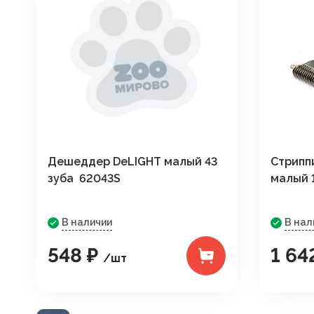
Дешеддер DeLIGHT малый 43
Стриппи
зуба 62043S
малый 
В наличии
В нал
548 ₽
1 64
/шт