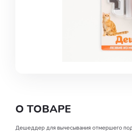
Инструменты. хирургия
Капли глазные, интраназаль
Капли ушные
Кокцидиостатики
Лечение и профилактика
заболеваний ЖКТ
Лечение маститов,эндометр
вагинитов
Препараты влияющие на фун
почек, для лечения болезней
О ТОВАРЕ
мочеполовой системы
Паспорт ветеринарный
Дешеддер для вычесывания отмершего под