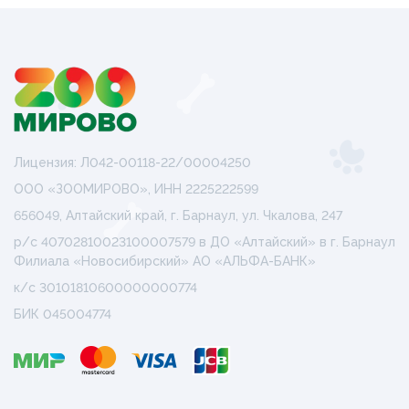
Лицензия: Л042-00118-22/00004250
ООО «ЗООМИРОВО», ИНН 2225222599
656049, Алтайский край, г. Барнаул, ул. Чкалова, 247
р/с 40702810023100007579 в ДО «Алтайский» в г. Барнаул
Филиала «Новосибирский» АО «АЛЬФА-БАНК»
к/с 30101810600000000774
БИК 045004774