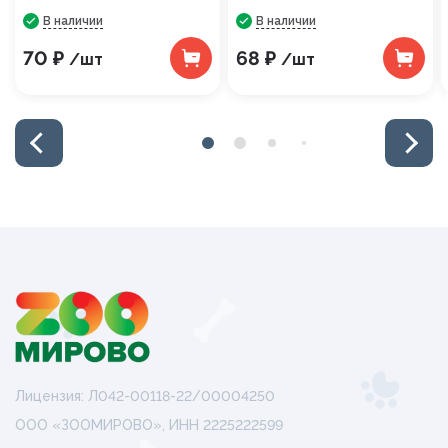
В наличии
В наличии
70 ₽
68 ₽
/шт
/шт
Лицензия: Л042-00118-22/00004250
ООО «ЗООМИРОВО», ИНН 2225222599