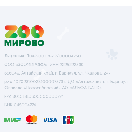
Лицензия: Л042-00118-22/00004250
ООО «ЗООМИРОВО», ИНН 2225222599
656049, Алтайский край, г. Барнаул, ул. Чкалова, 247
р/с 40702810023100007579 в ДО «Алтайский» в г. Барнаул
Филиала «Новосибирский» АО «АЛЬФА-БАНК»
к/с 30101810600000000774
БИК 045004774