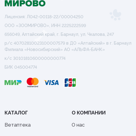
Лицензия: Л042-00118-22/00004250
ООО «ЗООМИРОВО», ИНН 2225222599
656049, Алтайский край, г. Барнаул, ул. Чкалова, 247
р/с 40702810023100007579 в ДО «Алтайский» в г. Барнаул
Филиала «Новосибирский» АО «АЛЬФА-БАНК»
к/с 30101810600000000774
БИК 045004774
КАТАЛОГ
О КОМПАНИИ
Ветаптека
О нас