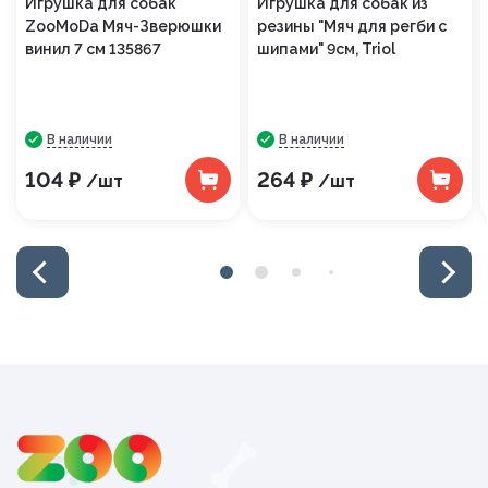
Игрушка для собак
Игрушка для собак из
ZooMoDa Мяч-Зверюшки
резины "Мяч для регби с
винил 7 см 135867
шипами" 9cм, Triol
В наличии
В наличии
104 ₽
264 ₽
/шт
/шт