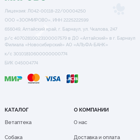
Лицензия: Л042-00118-22/00004250
ООО «ЗООМИРОВО», ИНН 2225222599
656049, Алтайский край, г. Барнаул, ул. Чкалова, 247
р/с 40702810023100007579 в ДО «Алтайский» в г. Барнаул
Филиала «Новосибирский» АО «АЛЬФА-БАНК»
к/с 30101810600000000774
БИК 045004774
КАТАЛОГ
О КОМПАНИИ
Ветаптека
О нас
Собака
Доставка и оплата