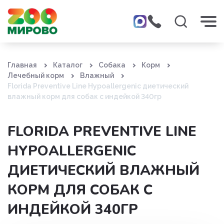
Главная
Каталог
Собака
Корм
Лечебный корм
Влажный
Florida Preventive Line Hypoallergenic диетический
влажный корм для собак c индейкой 340гр
FLORIDA PREVENTIVE LINE
HYPOALLERGENIC
ДИЕТИЧЕСКИЙ ВЛАЖНЫЙ
КОРМ ДЛЯ СОБАК C
ИНДЕЙКОЙ 340ГР