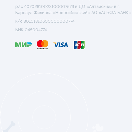
р/с 40702810023100007579 в ДО «Алтайский» в г.
Барнаул Филиала «Новосибирский» АО «АЛЬФА-БАНК»
к/с 30101810600000000774
БИК 045004774