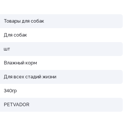
дистой
Товары для собак
Для собак
шт
араты
Влажный корм
рупп
Для всех стадий жизни
340гр
PETVADOR
тью и