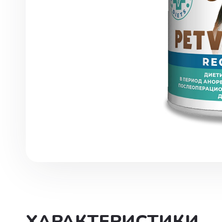
Инструменты. хирургия
Капли глазные, интраназаль
Капли ушные
Кокцидиостатики
Лечение и профилактика
заболеваний ЖКТ
Лечение маститов,эндометр
вагинитов
Препараты влияющие на фун
почек, для лечения болезней
мочеполовой системы
Паспорт ветеринарный
ХАРАКТЕРИСТИКИ