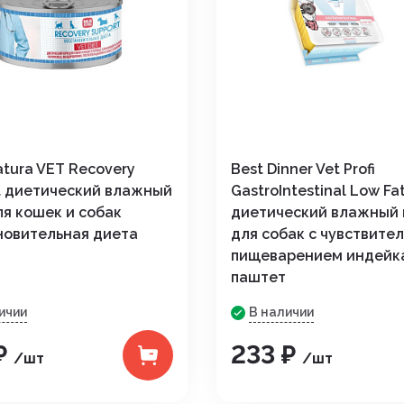
atura VET Recovery
Best Dinner Vet Profi
t диетический влажный
GastroIntestinal Low Fa
ля кошек и собак
диетический влажный
новительная диета
для собак с чувствите
пищеварением индейка
паштет
ичии
В наличии
₽
233 ₽
/шт
/шт