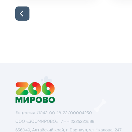
Лицензия: Л042-00118-22/00004250
ООО «ЗООМИРОВО», ИНН 2225222599
656049, Алтайский край, г. Барнаул, ул. Чкалова, 247