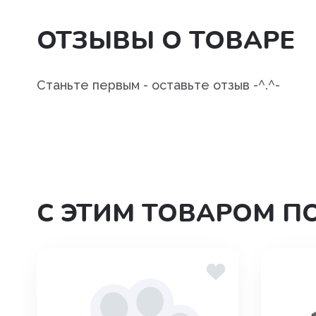
Угнетения полового возбуж
ОТЗЫВЫ О ТОВАРЕ
Успокоительные
Уход за полостью рта
Станьте первым - оставьте отзыв -^.^-
Хондропротекторы
С ЭТИМ ТОВАРОМ П