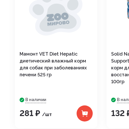
Мамонт VET Diet Hepatic
Solid N
диетический влажный корм
Suppor
для собак при заболеваниях
корм д
печени 525 гр
восста
100гр
В наличии
В нал
281 ₽
132 
/шт