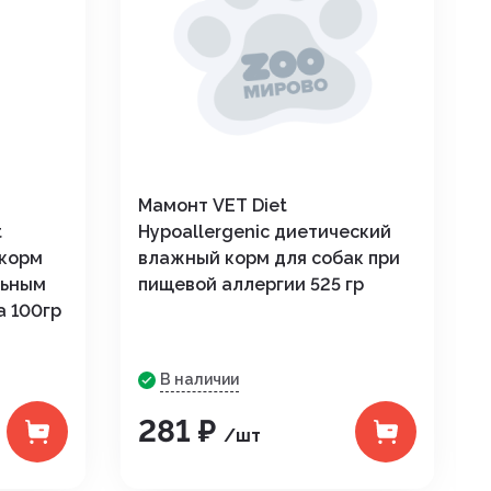
Мамонт VET Diet
t
Hypoallergenic диетический
 корм
влажный корм для собак при
льным
пищевой аллергии 525 гр
 100гр
В наличии
281 ₽
/шт