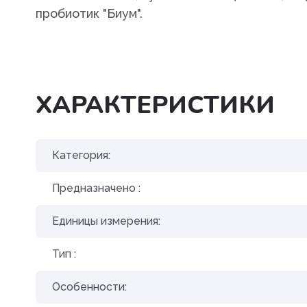
пробиотик "Биум".
Угнетения полового возбуж
Успокоительные
Уход за полостью рта
ХАРАКТЕРИСТИКИ
Хондропротекторы
Категория:
Предназначено :
Единицы измерения:
Тип :
Особенности: