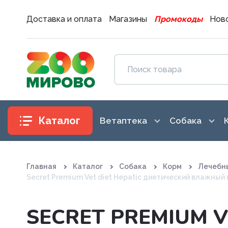
Доставка и оплата
Магазины
Промокоды
Ново
Каталог
Ветаптека
Собака
Антибиотики
Аксессуары
Главная
Каталог
Собака
Корм
Лечебн
Антигистаминные препараты
Амуниция
Secret Premium Vet diet Hepatic диетический влажный
Вакцины. Сыворотки
Воспитание
SECRET PREMIUM V
Витаминные, минеральные и
Гигиена и 
железосодержащие препар