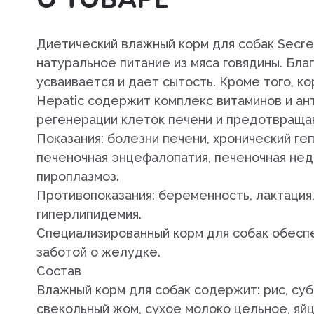
Препараты для лечения
заболеваний сердечно-сосу
системы
Диетический влажный корм для собак Secret
натуральное питание из мяса говядины. Бла
Пробиотики. пребиотики
усваивается и дает сытость. Кроме того, ко
Противовоспалительные
Hepatic содержит комплекс витаминов и ан
препараты
регенерации клеток печени и предотвраща
Показания: болезни печени, хронический ге
Противопаразитарные преп
печеночная энцефалопатия, печеночная нед
пироплазмоз.
Разных фармакологических г
Противопоказания: беременность, лактация, 
Растворы и электролиты
гиперлипидемия.
Специализированный корм для собак обесп
Средства для наркоза,
заботой о желудке.
транквилизаторы
Состав
Средства для ухода за шерс
Влажный корм для собак содержит: рис, суб
кожей
свекольный жом, сухое молоко цельное, яй