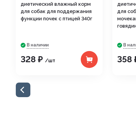
диетический влажный корм
диетич
для собак для поддержания
для со
функции почек c птицей 340г
мочека
говяди
В наличии
В нал
328 ₽
358
/шт