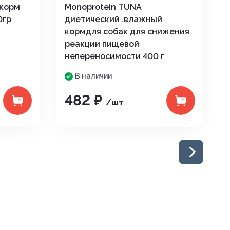
 корм
Monoprotein TUNA
0гр
диетический .влажный
кормдля собак для снижения
реакции пищевой
непереносимости 400 г
В наличии
482 ₽
/шт