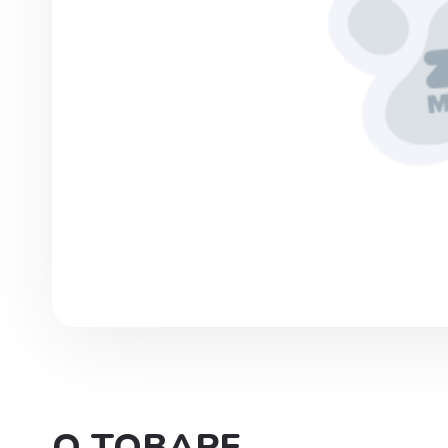
Инструменты. хирургия
Капли глазные, интраназаль
Капли ушные
Кокцидиостатики
Лечение и профилактика
заболеваний ЖКТ
Лечение маститов,эндометр
вагинитов
Препараты влияющие на фун
почек, для лечения болезней
мочеполовой системы
Паспорт ветеринарный
О ТОВАРЕ