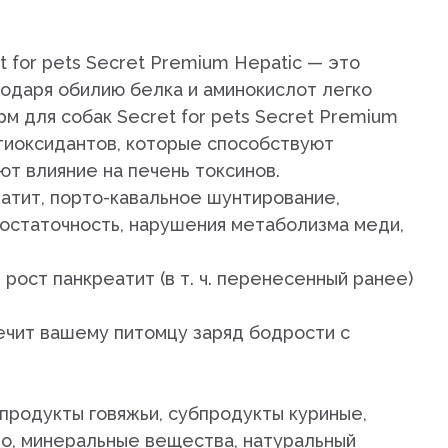
дистой
 for pets Secret Premium Hepatic — это
годаря обилию белка и аминокислот легко
рм для собак Secret for pets Secret Premium
тиоксидантов, которые способствуют
ют влияние на печень токсинов.
патит, порто-кавальное шунтирование,
араты
остаточность, нарушения метаболизма меди,
рупп
рост панкреатит (в т. ч. перенесенный ранее)
ечит вашему питомцу заряд бодрости с
тью и
продукты говяжьи, субпродукты куриные,
цо, минеральные вещества, натуральный