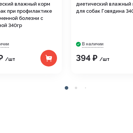
еский влажный корм
диетический влажный
бак при профилактике
для собак Говядина 34
менной болезни с
ной 340гр
ичии
В наличии
 ₽
394 ₽
/шт
/шт