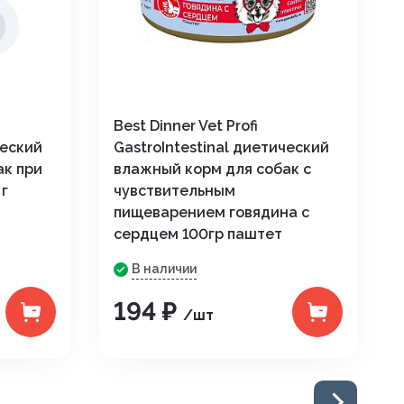
Best Dinner Vet Profi
ческий
GastroIntestinal диетический
ак при
влажный корм для собак с
г
чувствительным
пищеварением говядина с
сердцем 100гр паштет
В наличии
194 ₽
/шт