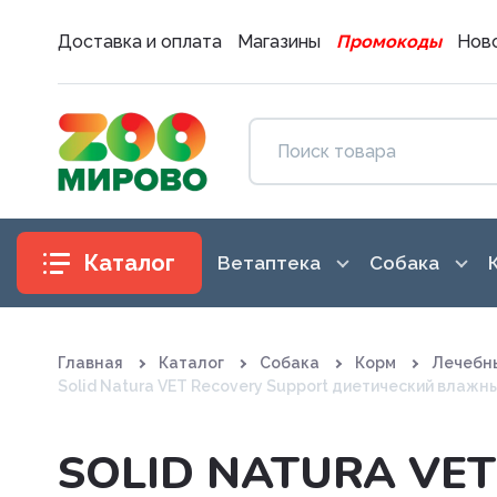
Доставка и оплата
Магазины
Промокоды
Ново
Каталог
Ветаптека
Собака
Антибиотики
Аксессуары
Главная
Каталог
Собака
Корм
Лечебн
Антигистаминные препараты
Амуниция
Solid Natura VET Recovery Support диетический влажн
Вакцины. Сыворотки
Воспитание
SOLID NATURA VE
Витаминные, минеральные и
Гигиена и 
железосодержащие препар