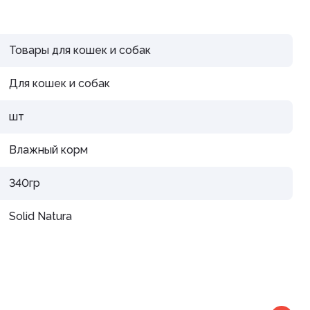
дистой
Товары для кошек и собак
Для кошек и собак
шт
араты
Влажный корм
рупп
340гр
Solid Natura
тью и