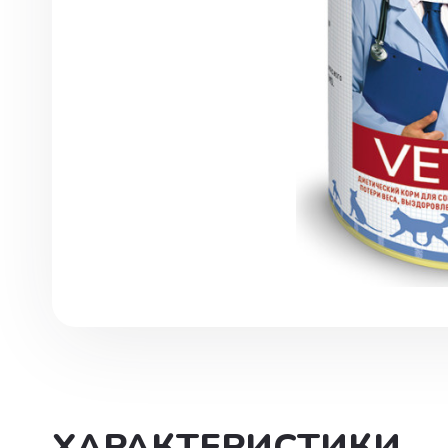
Инструменты. хирургия
Капли глазные, интраназаль
Капли ушные
Кокцидиостатики
Лечение и профилактика
заболеваний ЖКТ
Лечение маститов,эндометр
вагинитов
Препараты влияющие на фун
почек, для лечения болезней
мочеполовой системы
Паспорт ветеринарный
ХАРАКТЕРИСТИКИ