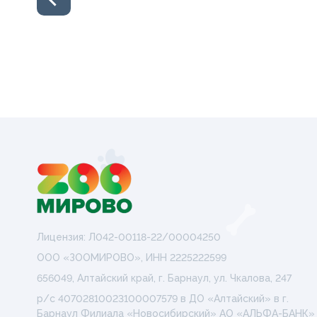
Лицензия: Л042-00118-22/00004250
ООО «ЗООМИРОВО», ИНН 2225222599
656049, Алтайский край, г. Барнаул, ул. Чкалова, 247
р/с 40702810023100007579 в ДО «Алтайский» в г.
Барнаул Филиала «Новосибирский» АО «АЛЬФА-БАНК»