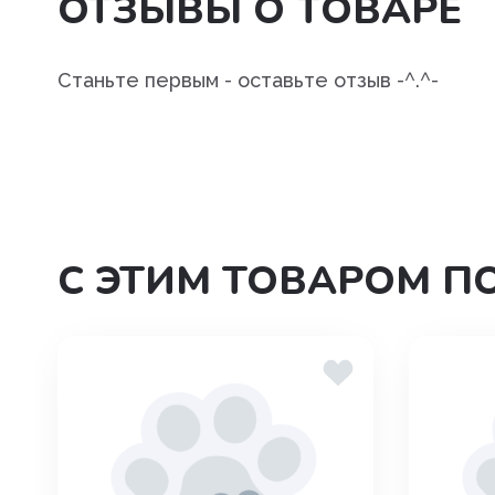
ОТЗЫВЫ О ТОВАРЕ
Угнетения полового возбуж
Успокоительные
Станьте первым - оставьте отзыв -^.^-
Уход за полостью рта
Хондропротекторы
С ЭТИМ ТОВАРОМ П