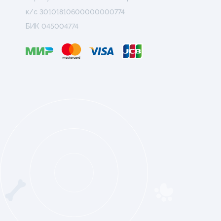
к/с 30101810600000000774
БИК 045004774