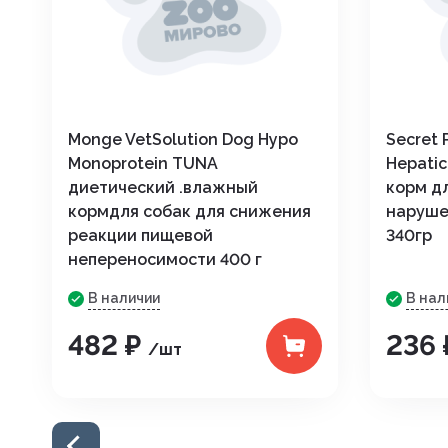
Monge VetSolution Dog Hypo
Secret 
Monoprotein TUNA
Hepati
диетический .влажный
корм д
кормдля собак для снижения
наруше
реакции пищевой
340гр
непереносимости 400 г
В наличии
В нал
482 ₽
236
/шт