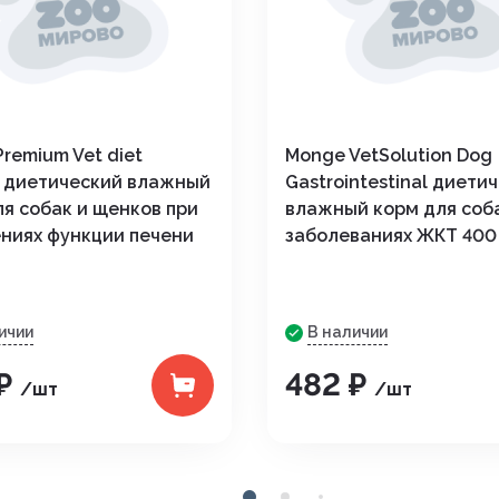
Premium Vet diet
Monge VetSolution Dog
c диетический влажный
Gastrointestinal диети
ля собак и щенков при
влажный корм для соб
ниях функции печени
заболеваниях ЖКТ 400 
ичии
В наличии
 ₽
482 ₽
/шт
/шт