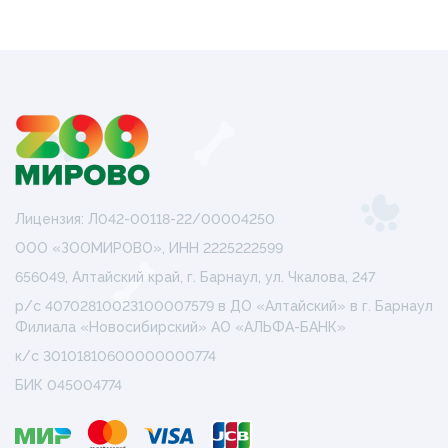
Лицензия: Л042-00118-22/00004250
ООО «ЗООМИРОВО», ИНН 2225222599
656049, Алтайский край, г. Барнаул, ул. Чкалова, 247
р/с 40702810023100007579 в ДО «Алтайский» в г. Барнаул
Филиала «Новосибирский» АО «АЛЬФА-БАНК»
к/с 30101810600000000774
БИК 045004774