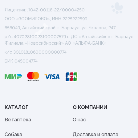
Лицензия: Л042-00118-22/00004250
ООО «ЗООМИРОВО», ИНН 2225222599
656049, Алтайский край, г. Барнаул, ул. Чкалова, 247
р/с 40702810023100007579 в ДО «Алтайский» в г. Барнаул
Филиала «Новосибирский» АО «АЛЬФА-БАНК»
к/с 30101810600000000774
БИК 045004774
КАТАЛОГ
О КОМПАНИИ
Ветаптека
О нас
Собака
Доставка и оплата