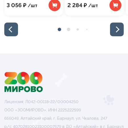
3 056 ₽
2 284 ₽
/шт
/шт
Лицензия: Л042-00118-22/00004250
ООО «ЗООМИРОВО», ИНН 2225222599
656049, Алтайский край, г. Барнаул, ул. Чкалова, 247
р/с 40702810023100007579 в ДО «Алтайский» в г. Барнаул