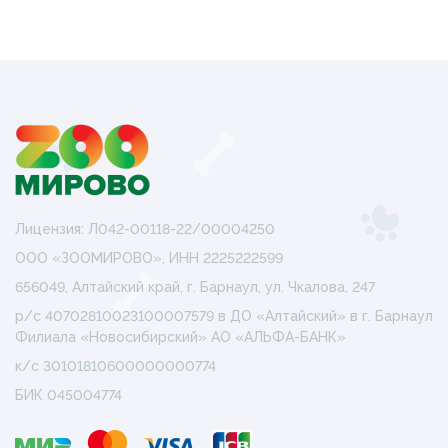
Лицензия: Л042-00118-22/00004250
ООО «ЗООМИРОВО», ИНН 2225222599
656049, Алтайский край, г. Барнаул, ул. Чкалова, 247
р/с 40702810023100007579 в ДО «Алтайский» в г. Барнаул
Филиала «Новосибирский» АО «АЛЬФА-БАНК»
к/с 30101810600000000774
БИК 045004774