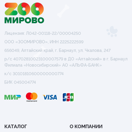
Лицензия: Л042-00118-22/00004250
ООО «ЗООМИРОВО», ИНН 2225222599
656049, Алтайский край, г. Барнаул, ул. Чкалова, 247
р/с 40702810023100007579 в ДО «Алтайский» в г. Барнаул
Филиала «Новосибирский» АО «АЛЬФА-БАНК»
к/с 30101810600000000774
БИК 045004774
КАТАЛОГ
О КОМПАНИИ