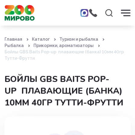
Главная
Каталог
Туризм и рыбалка
Рыбалка
Прикормки, ароматизаторы
Бойлы GBS Baits Pop-up плавающие (банка) 10мм 40гр
Тутти-Фрутти
БОЙЛЫ GBS BAITS POP-
UP ПЛАВАЮЩИЕ (БАНКА)
10ММ 40ГР ТУТТИ-ФРУТТИ