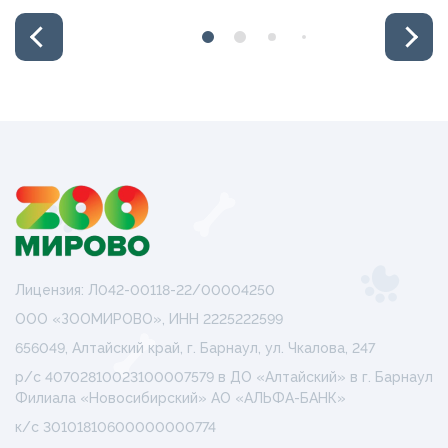
Лицензия: Л042-00118-22/00004250
ООО «ЗООМИРОВО», ИНН 2225222599
656049, Алтайский край, г. Барнаул, ул. Чкалова, 247
р/с 40702810023100007579 в ДО «Алтайский» в г. Барнаул
Филиала «Новосибирский» АО «АЛЬФА-БАНК»
к/с 30101810600000000774