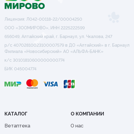
Лицензия: Л042-00118-22/00004250
ООО «ЗООМИРОВО», ИНН 2225222599
656049, Алтайский край, г. Барнаул, ул. Чкалова, 247
р/с 40702810023100007579 в ДО «Алтайский» в г. Барнаул
Филиала «Новосибирский» АО «АЛЬФА-БАНК»
к/с 30101810600000000774
БИК 045004774
КАТАЛОГ
О КОМПАНИИ
Ветаптека
О нас