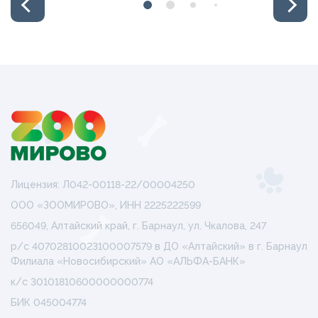
Лицензия: Л042-00118-22/00004250
ООО «ЗООМИРОВО», ИНН 2225222599
656049, Алтайский край, г. Барнаул, ул. Чкалова, 247
р/с 40702810023100007579 в ДО «Алтайский» в г. Барнаул
Филиала «Новосибирский» АО «АЛЬФА-БАНК»
к/с 30101810600000000774
БИК 045004774