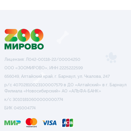
Лицензия: Л042-00118-22/00004250
ООО «ЗООМИРОВО», ИНН 2225222599
656049, Алтайский край, г. Барнаул, ул. Чкалова, 247
р/с 40702810023100007579 в ДО «Алтайский» в г. Барнаул
Филиала «Новосибирский» АО «АЛЬФА-БАНК»
к/с 30101810600000000774
БИК 045004774