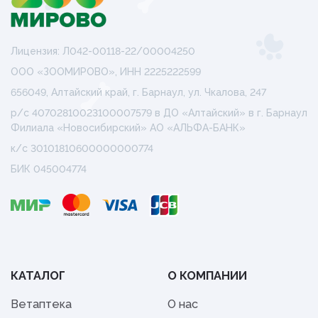
Лицензия: Л042-00118-22/00004250
ООО «ЗООМИРОВО», ИНН 2225222599
656049, Алтайский край, г. Барнаул, ул. Чкалова, 247
р/с 40702810023100007579 в ДО «Алтайский» в г. Барнаул
Филиала «Новосибирский» АО «АЛЬФА-БАНК»
к/с 30101810600000000774
БИК 045004774
КАТАЛОГ
О КОМПАНИИ
Ветаптека
О нас