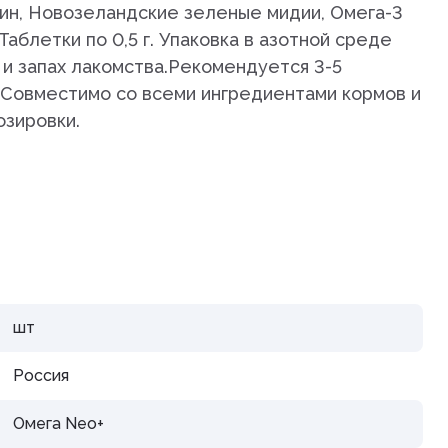
ин, Новозеландские зеленые мидии, Омега-3
дистой
Таблетки по 0,5 г. Упаковка в азотной среде
 и запах лакомства.Рекомендуется 3-5
 Совместимо со всеми ингредиентами кормов и
озировки.
араты
рупп
шт
Россия
тью и
Омега Neo+