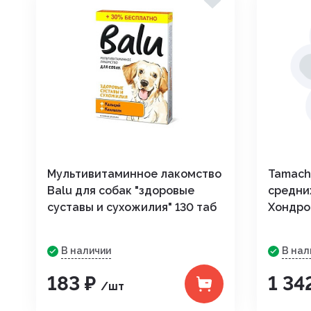
Мультивитаминное лакомство
Tamach
Balu для собак "здоровые
средни
суставы и сухожилия" 130 таб
Хондро
В наличии
В нал
183 ₽
1 34
/шт