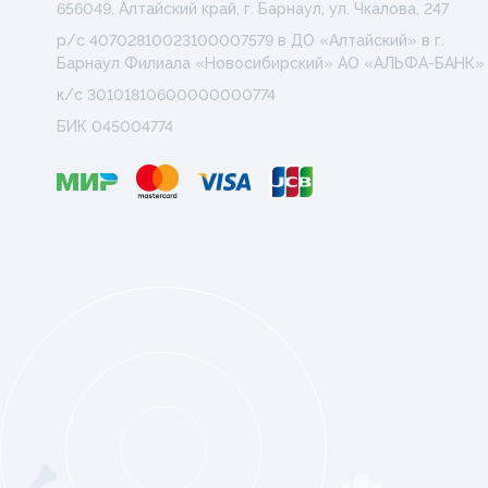
656049, Алтайский край, г. Барнаул, ул. Чкалова, 247
р/с 40702810023100007579 в ДО «Алтайский» в г.
Барнаул Филиала «Новосибирский» АО «АЛЬФА-БАНК»
к/с 30101810600000000774
БИК 045004774