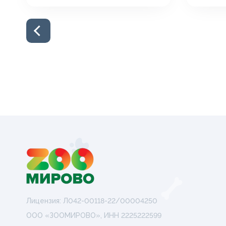
Лицензия: Л042-00118-22/00004250
ООО «ЗООМИРОВО», ИНН 2225222599