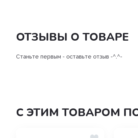
Угнетения полового возбуж
Успокоительные
ОТЗЫВЫ О ТОВАРЕ
Уход за полостью рта
Хондропротекторы
Станьте первым - оставьте отзыв -^.^-
С ЭТИМ ТОВАРОМ П