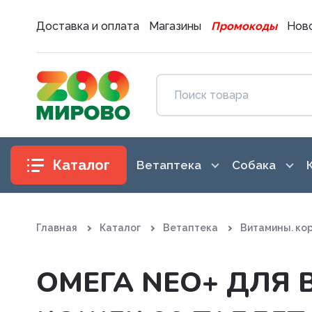
Доставка и оплата
Магазины
Промокоды
Ново
Каталог
Ветаптека
Собака
Антибиотики
Аксессуары
Главная
Каталог
Ветаптека
Витамины. ко
Антигистаминные препараты
Амуниция
Вакцины. Сыворотки
Воспитание
ОМЕГА NEO+ ДЛЯ
Витаминные, минеральные и
Гигиена и 
железосодержащие препар