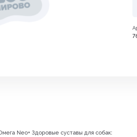
Средства от вре
ные
Средства от гры
А
7
Средства от нас
Средства от сор
Стимуляторы рос
итов,
Удобрения
Фигуры садовые
кции
Фонари
Чистка дымоход
Омега Neo+ Здоровые суставы для собак: