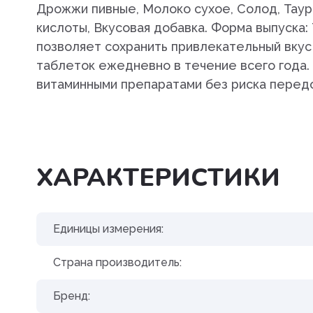
Препараты для лечения
Дрожжи пивные, Молоко сухое, Солод, Таур
заболеваний сердечно-сосу
кислоты, Вкусовая добавка. Форма выпуска: 
системы
позволяет сохранить привлекательный вкус
таблеток ежедневно в течение всего года.
Пробиотики. пребиотики
витаминными препаратами без риска перед
Противовоспалительные
препараты
Противопаразитарные преп
ХАРАКТЕРИСТИКИ
Разных фармакологических г
Растворы и электролиты
Единицы измерения:
Средства для наркоза,
транквилизаторы
Страна производитель:
Средства для ухода за шерс
Бренд:
кожей