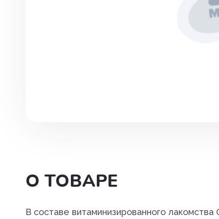
Инструменты. хирургия
Капли глазные, интраназаль
Капли ушные
Кокцидиостатики
Лечение и профилактика
заболеваний ЖКТ
Лечение маститов,эндометр
вагинитов
Препараты влияющие на фун
почек, для лечения болезней
О ТОВАРЕ
мочеполовой системы
Паспорт ветеринарный
В составе витаминизированного лакомства 