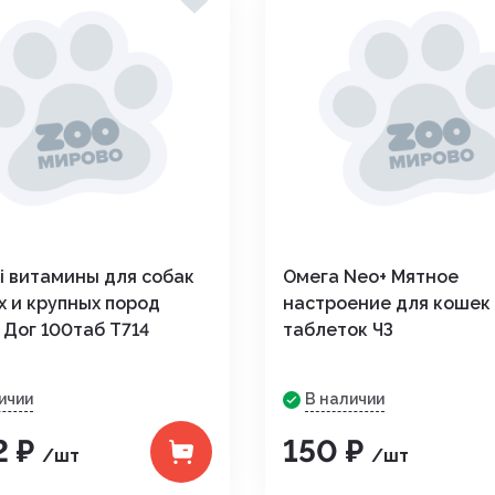
i витамины для собак
Омега Neo+ Мятное
х и крупных пород
настроение для кошек
 Дог 100таб Т714
таблеток ЧЗ
ичии
В наличии
2 ₽
150 ₽
/шт
/шт