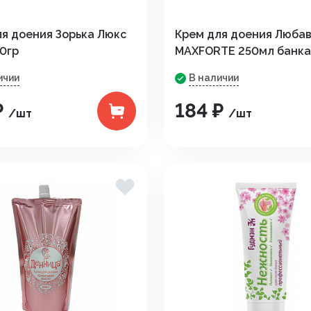
я доения Зорька Люкс
Крем для доения Люба
0гр
MAXFORTE 250мл банка
ичии
В наличии
₽
184 ₽
/шт
/шт