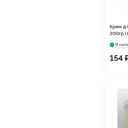
Крем д
200гр (
В нал
154 