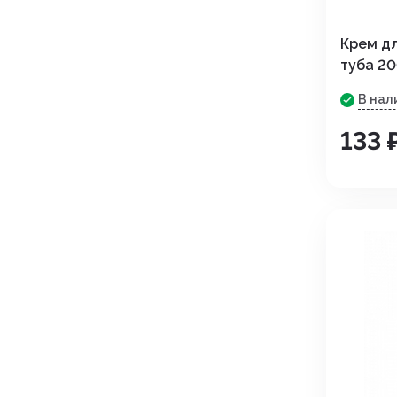
Крем дл
туба 20
В нал
133 