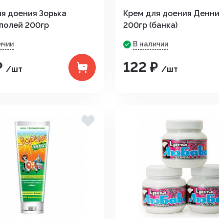
дения
я доения Зорька
Крем для доения Денн
полей 200гр
200гр (банка)
ичии
В наличии
₽
122 ₽
/шт
/шт