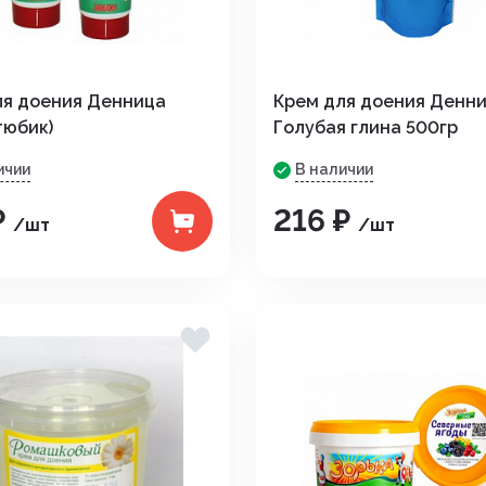
ля доения Денница
Крем для доения Денн
тюбик)
Голубая глина 500гр
ичии
В наличии
₽
216 ₽
/шт
/шт