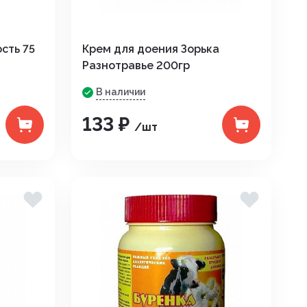
сть 75
Крем для доения Зорька
Разнотравье 200гр
В наличии
133 ₽
/шт