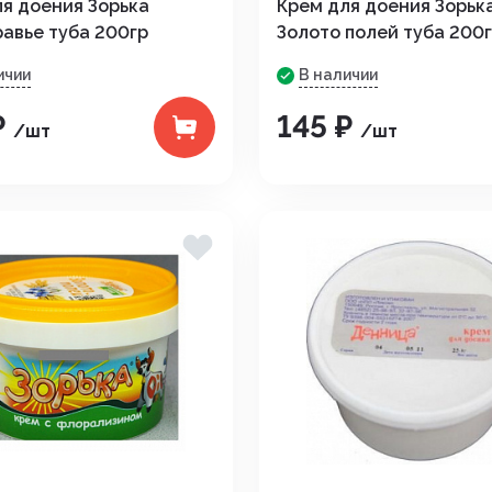
я доения Зорька
Крем для доения Зорьк
авье туба 200гр
Золото полей туба 200
дистой
ичии
В наличии
₽
145 ₽
/шт
/шт
араты
рупп
тью и