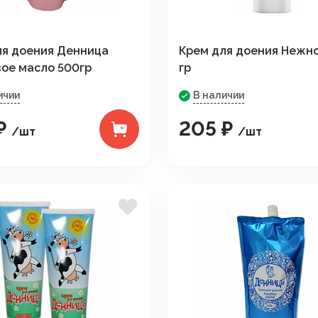
ля доения Денница
Крем для доения Нежно
вое масло 500гр
гр
ичии
В наличии
₽
205 ₽
/шт
/шт