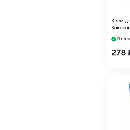
Крем д
Кокосо
В нал
278 