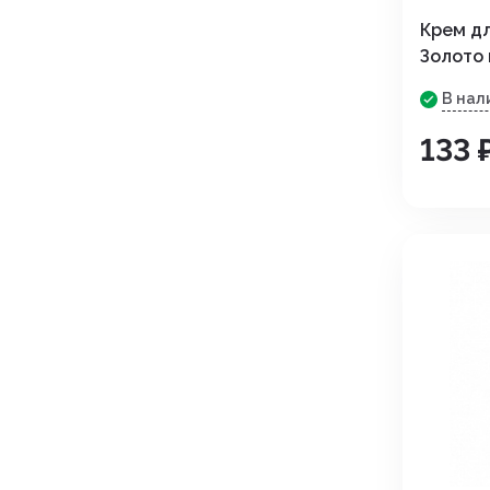
Угнетения полового возбуж
Крем дл
Золото 
Успокоительные
В нал
Уход за полостью рта
133 
Хондропротекторы