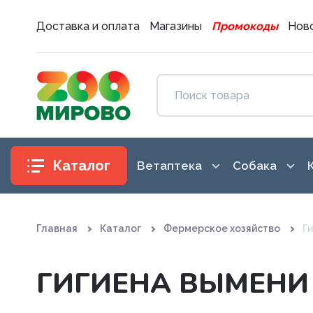
Доставка и оплата
Магазины
Промокоды
Ново
Каталог
Ветаптека
Собака
Антибиотики
Аксессуары
Главная
Каталог
Фермерское хозяйство
Г
Антигистаминные препараты
Амуниция
Вакцины. Сыворотки
Воспитание
ГИГИЕНА ВЫМЕНИ
Витаминные, минеральные и
Гигиена и 
железосодержащие препар