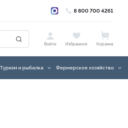
8 800 700 4261
Войти
Избранное
Корзина
Туризм и рыбалка
Фермерское хозяйство
ка от насекомых
Баулы, гермосумки, драйбеги
Лошади
в, вазоны, кашпо,
Бинокли и монокуляры
Гигиена вымени
Ведра, канистры
Для переработки молока
Всё для копчения
Доильное оборудование
сады, торфянные