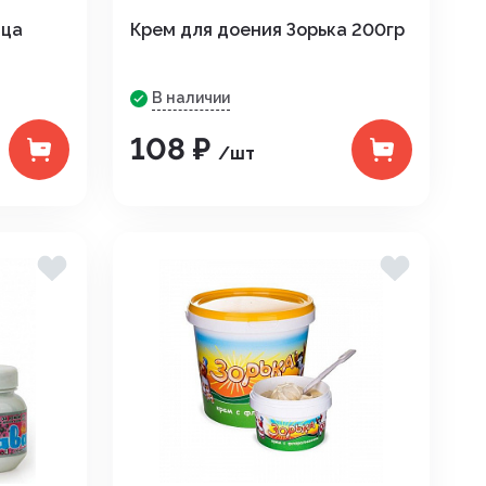
ица
Крем для доения Зорька 200гр
В наличии
108 ₽
/шт