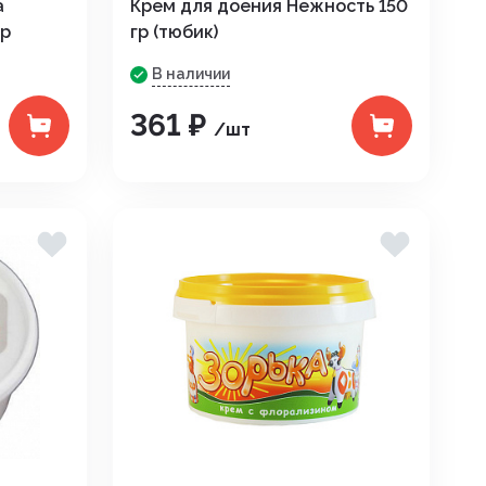
а
Крем для доения Нежность 150
гр
гр (тюбик)
В наличии
361 ₽
/шт