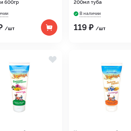
и 600гр
200мл туба
Средства от вре
ичии
В наличии
ные
Средства от гры
₽
119 ₽
/шт
/шт
Средства от нас
Средства от сор
Стимуляторы рос
итов,
Удобрения
Фигуры садовые
кции
Фонари
Чистка дымоход