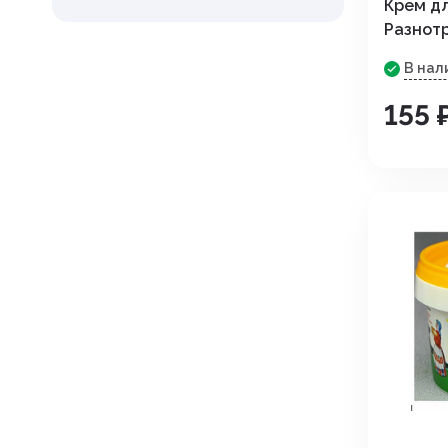
Препараты для лечения
Крем дл
Разнотр
заболеваний сердечно-сосу
системы
В нал
Пробиотики. пребиотики
155 
Противовоспалительные
препараты
Противопаразитарные преп
Разных фармакологических г
Растворы и электролиты
Средства для наркоза,
транквилизаторы
Средства для ухода за шерс
кожей