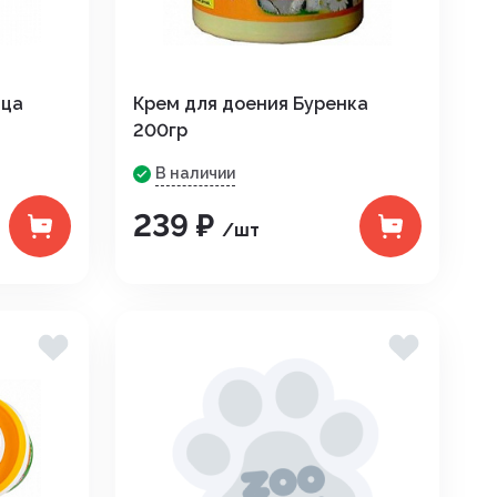
ица
Крем для доения Буренка
200гр
В наличии
239 ₽
/шт