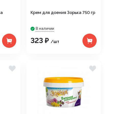
ва
Крем для доения Зорька 750 гр
В наличии
323 ₽
/шт