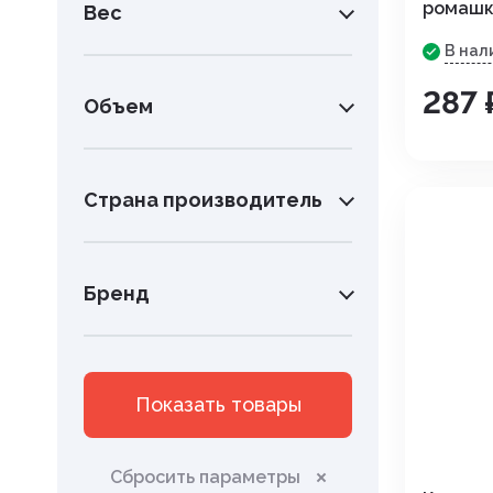
ромашк
Инструменты. хирургия
Вес
В нал
Капли глазные, интраназаль
287 
Объем
Капли ушные
Кокцидиостатики
Страна производитель
Лечение и профилактика
заболеваний ЖКТ
Лечение маститов,эндометр
Бренд
вагинитов
Препараты влияющие на фун
почек, для лечения болезней
Показать товары
мочеполовой системы
Паспорт ветеринарный
Сбросить параметры