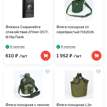
Фляжка Сохраняйте
Фляга походная 1л
спокойствие 270мл (XCY-
серебристый 7162035
9) Hip Flask
В наличии
В наличии
610 ₽
1 952 ₽
/шт
/шт
Фляга походная с чехлом
Фляга походная 1,3л