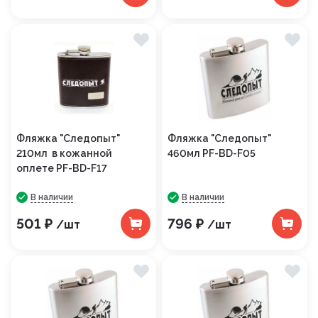
Фляжка "Следопыт"
Фляжка "Следопыт"
210мл в кожанной
460мл PF-BD-F05
оплете PF-BD-F17
В наличии
В наличии
501 ₽
796 ₽
/шт
/шт