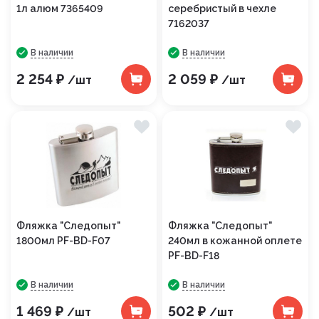
1л алюм 7365409
серебристый в чехле
7162037
В наличии
В наличии
2 254 ₽
2 059 ₽
/шт
/шт
Фляжка "Следопыт"
Фляжка "Следопыт"
1800мл PF-BD-F07
240мл в кожанной оплете
PF-BD-F18
В наличии
В наличии
1 469 ₽
502 ₽
/шт
/шт