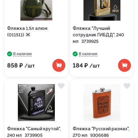
Фляжка 1,5л алюм
Фляжка "Лучший
(011511) Ж
сотрудник ГИБДД", 240
мл 3739925
В наличии
В наличии
858 ₽
184 ₽
/шт
/шт
Фляжка "Самый крутой",
Фляжка "Русский размах",
240 мл 3739905
270 мл 9306686