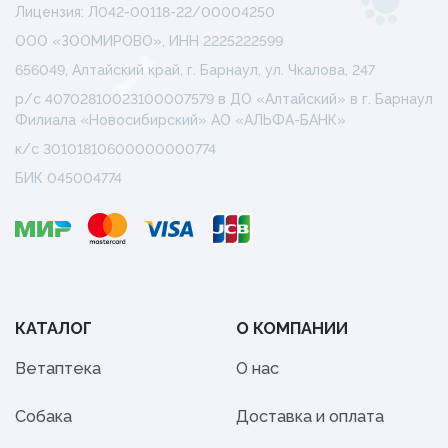
Лицензия: Л042-00118-22/00004250
ООО «ЗООМИРОВО», ИНН 2225222599
656049, Алтайский край, г. Барнаул, ул. Чкалова, 247
р/с 40702810023100007579 в ДО «Алтайский» в г. Барнаул
Филиала «Новосибирский» АО «АЛЬФА-БАНК»
к/с 30101810600000000774
БИК 045004774
КАТАЛОГ
О КОМПАНИИ
Ветаптека
О нас
Собака
Доставка и оплата