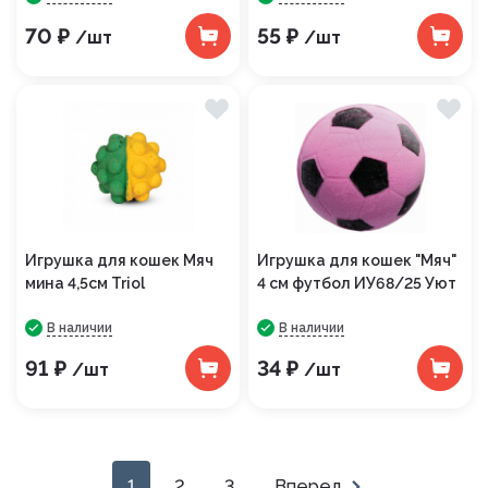
70 ₽
55 ₽
/шт
/шт
Игрушка для кошек Мяч
Игрушка для кошек "Мяч"
мина 4,5см Triol
4 см футбол ИУ68/25 Уют
В наличии
В наличии
91 ₽
34 ₽
/шт
/шт
1
2
3
Вперед