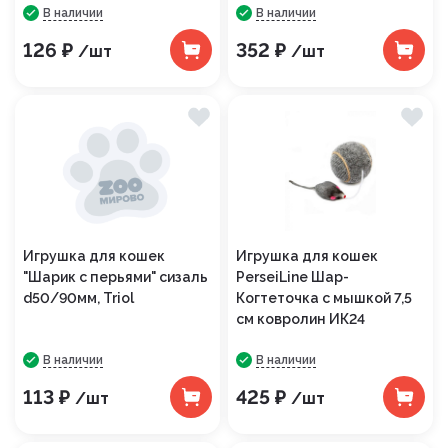
В наличии
В наличии
126 ₽
352 ₽
/шт
/шт
Игрушка для кошек
Игрушка для кошек
"Шарик с перьями" сизаль
PerseiLine Шар-
d50/90мм, Triol
Когтеточка с мышкой 7,5
см ковролин ИК24
В наличии
В наличии
113 ₽
425 ₽
/шт
/шт