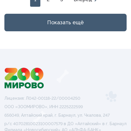
Показать ещё
Лицензия: Л042-00118-22/00004250
ООО «ЗООМИРОВО», ИНН 2225222599
656049, Алтайский край, г. Барнаул, ул. Чкалова, 247
р/с 40702810023100007579 в ДО «Алтайский» в г. Барнаул
Филиала «Новосибирский» АО «АЛЬФА-БАНК»