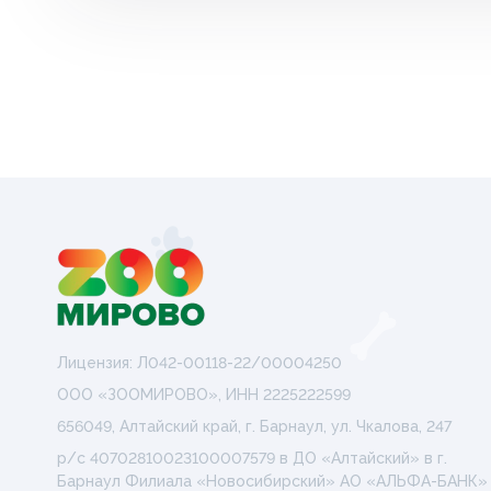
Лицензия: Л042-00118-22/00004250
ООО «ЗООМИРОВО», ИНН 2225222599
656049, Алтайский край, г. Барнаул, ул. Чкалова, 247
р/с 40702810023100007579 в ДО «Алтайский» в г.
Барнаул Филиала «Новосибирский» АО «АЛЬФА-БАНК»