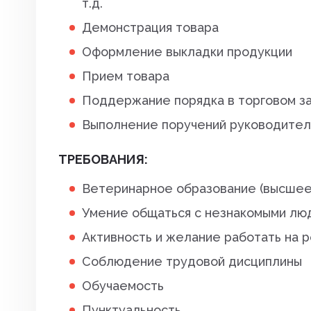
т.д.
Инструменты. хирургия
Демонстрация товара
Капли глазные, интраназаль
Оформление выкладки продукции
Капли ушные
Прием товара
Кокцидиостатики
Поддержание порядка в торговом з
Выполнение поручений руководител
Лечение и профилактика
заболеваний ЖКТ
ТРЕБОВАНИЯ:
Лечение маститов,эндометр
Ветеринарное образование (высшее
вагинитов
Умение общаться с незнакомыми лю
Препараты влияющие на фун
Активность и желание работать на 
почек, для лечения болезней
мочеполовой системы
Соблюдение трудовой дисциплины
Обучаемость
Паспорт ветеринарный
Пунктуальность