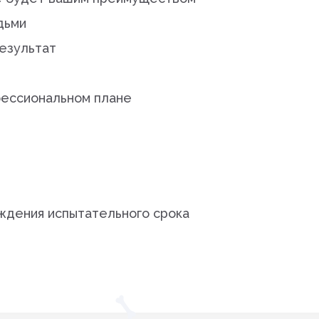
дьми
результат
фессиональном плане
ждения испытательного срока