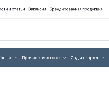
сти и статьи
Вакансии
Брендированная продукция
Кошка
Прочие животные
Сад и огород
 для кормления
Аксессуары для кормления
Грызуны, хорьки
Обработка участ
Игрушки
Птицы
Горшки для цвето
подставки
 и дрессура
Корма
Рептилии
Грунты
поддержание чистоты
Амуниция
Рыбы
аты
Емкости для рас