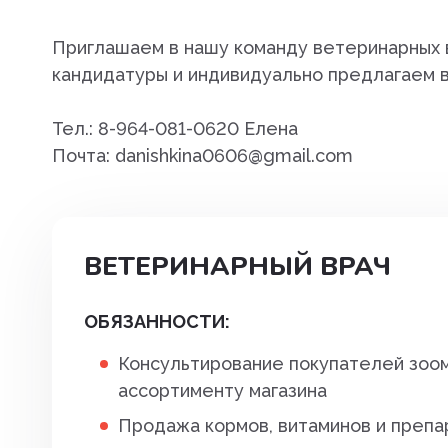
Груминг
Витамины. кормовые добавки
Приглашаем в нашу команду ветеринарных в
Дома, лежа
кошек
кандидатуры и индивидуально предлагаем 
Игрушки
Витамины, Кормовые добавк
Тел.: 8-964-081-0620 Елена
собак
Корм
Почта: danishkina0606@gmail.com
Гепатопротекторы. Препара
Лакомства
лечения заболеваний печени
Обустройс
Гомеопатические средства
ВЕТЕРИНАРНЫЙ ВРАЧ
Одежда, об
Дезинфицирующие средств
Новый год
ОБЯЗАННОСТИ:
Дерматологические препар
Транспорти
Консультирование покупателей зоом
Для наружного применения
ассортименту магазина
Туалеты
Иммунные препараты
Продажа кормов, витаминов и препар