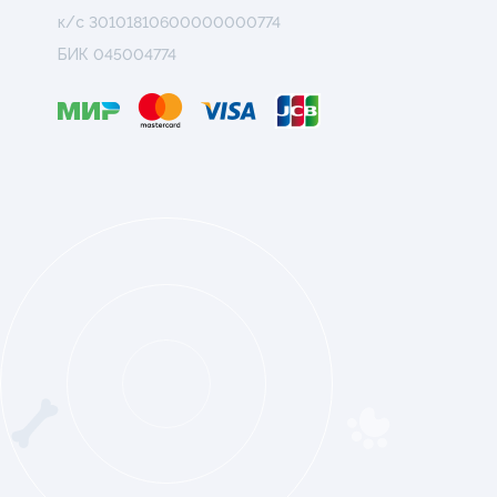
к/с 30101810600000000774
БИК 045004774