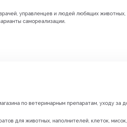
Лакомства
таблетки, горшки
 для
рачей, управленцев и людей любящих животных, 
нки
Наполнители
Опоры, ограждени
варианты самореализации.
Гигиена и поддержание чистоты
и для
Опрыскиватели, л
шланги
Груминг
ты для
Освещение для 
Дома, лежанки, когтеточки
Парники, укрывн
тво дома
Транспортировка и содержание
Садовый инвентар
увь
Туалеты
а
грабли и т.д)
Обустройство дома
аты
Скворечники. ко
ровка и содержание
Одежда
агазина по ветеринарным препаратам, уходу за 
Средства для чи
и септиков
атов для животных, наполнителей, клеток, мисок,
Средства от бол