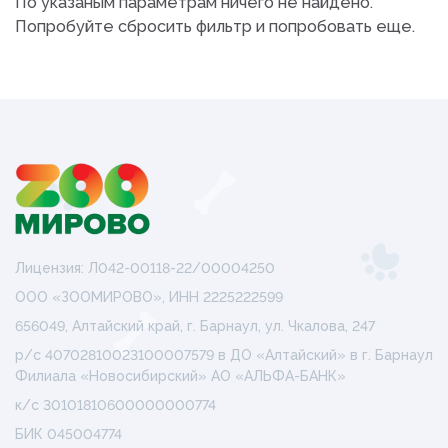
По указаным параметрам ничего не найдено.
Попробуйте сбросить фильтр и попробовать еще.
Лицензия: Л042-00118-22/00004250
ООО «ЗООМИРОВО», ИНН 2225222599
656049, Алтайский край, г. Барнаул, ул. Чкалова, 247
р/с 40702810023100007579 в ДО «Алтайский» в г. Барнаул
Филиала «Новосибирский» АО «АЛЬФА-БАНК»
к/с 30101810600000000774
БИК 045004774