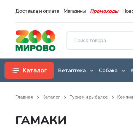
Доставка и оплата
Магазины
Промокоды
Ново
Каталог
Ветаптека
Собака
Антибиотики
Аксессуары
Главная
Каталог
Туризм и рыбалка
Кемпин
Антигистаминные препараты
Амуниция
Вакцины. Сыворотки
Воспитание
ГАМАКИ
Витаминные, минеральные и
Гигиена и 
железосодержащие препар