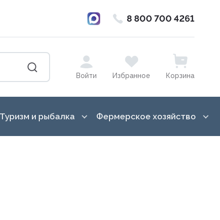
8 800 700 4261
Войти
Избранное
Корзина
Туризм и рыбалка
Фермерское хозяйство
ка от насекомых
Баулы, гермосумки, драйбеги
Лошади
в, вазоны, кашпо,
Бинокли и монокуляры
Гигиена вымени
Ведра, канистры
Для переработки молока
Всё для копчения
Доильное оборудование
сады, торфянные