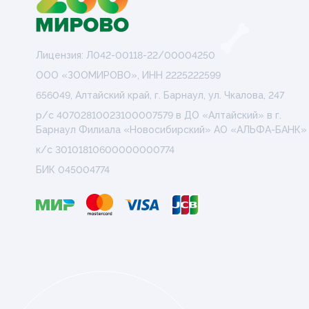
Препараты для лечения
заболеваний сердечно-сосу
системы
Лицензия: Л042-00118-22/00004250
Пробиотики. пребиотики
ООО «ЗООМИРОВО», ИНН 2225222599
656049, Алтайский край, г. Барнаул, ул. Чкалова, 247
Противовоспалительные
препараты
р/с 40702810023100007579 в ДО «Алтайский» в г.
Барнаул Филиала «Новосибирский» АО «АЛЬФА-БАНК»
Противопаразитарные преп
к/с 30101810600000000774
БИК 045004774
Разных фармакологических г
Растворы и электролиты
Средства для наркоза,
транквилизаторы
Средства для ухода за шерс
кожей