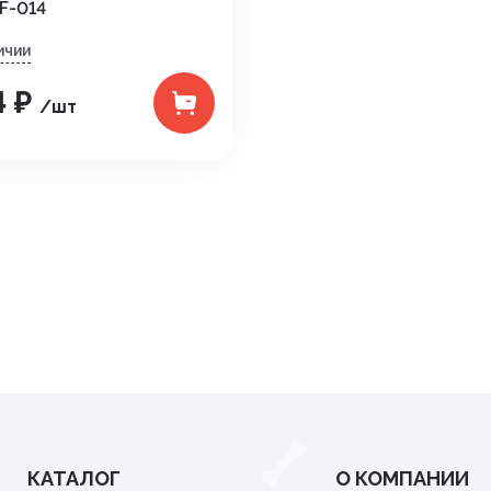
F-014
Средства от вре
ичии
ные
Средства от гры
4 ₽
/шт
Средства от нас
Средства от сор
Стимуляторы рос
итов,
Удобрения
Фигуры садовые
кции
Фонари
Чистка дымоход
КАТАЛОГ
О КОМПАНИИ