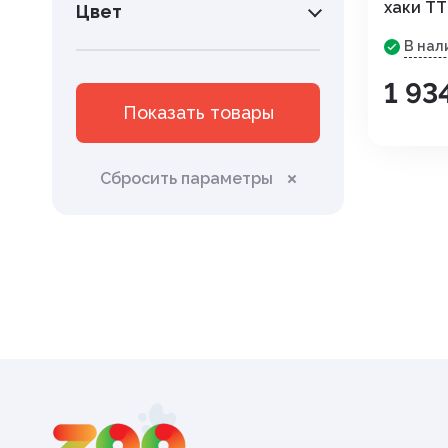
хаки TT
Инструменты. хирургия
Цвет
В нал
Капли глазные, интраназаль
1 93
Капли ушные
Показать товары
Кокцидиостатики
Сбросить параметры
Лечение и профилактика
заболеваний ЖКТ
Лечение маститов,эндометр
вагинитов
Препараты влияющие на фун
почек, для лечения болезней
мочеполовой системы
Паспорт ветеринарный