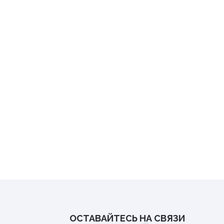
Премиксы. соль
дителей
Сидушки туристические
Птица
зунов
Спальные мешки
Уход за копытами
екомых
Средства для розжига
Уход за молодняком
няков
Термоса и термокружки
Уход за с/х животными
та растений
Термосумки
Экспресс тесты
Фонари
Шнуры, тросы
ов
ОСТАВАЙТЕСЬ НА СВЯЗИ